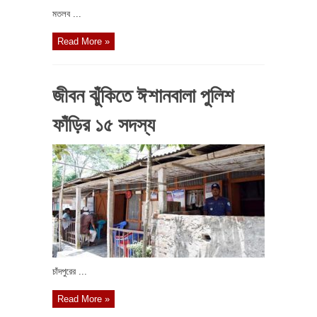
মতলব ...
Read More »
জীবন ঝুঁকিতে ঈশানবালা পুলিশ
ফাঁড়ির ১৫ সদস্য
চাঁদপুরের ...
Read More »