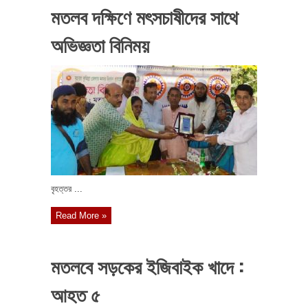
মতলব দক্ষিণে মৎসচাষীদের সাথে
অভিজ্ঞতা বিনিময়
বৃহত্তর ...
Read More »
মতলবে সড়কের ইজিবাইক খাদে :
আহত ৫