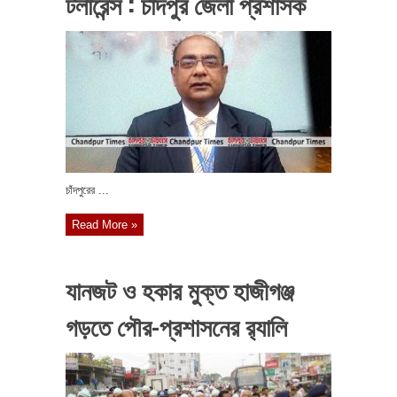
টলারেন্স : চাঁদপুর জেলা প্রশাসক
চাঁদপুরের ...
Read More »
যানজট ও হকার মুক্ত হাজীগঞ্জ
গড়তে পৌর-প্রশাসনের র‌্যালি