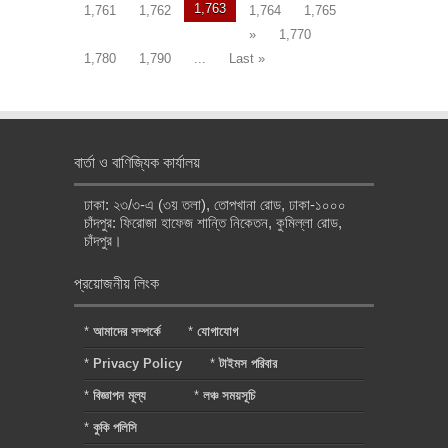
1,763
1,761
1,762
1,764
1,765
»
1,770
1,780
1,790
...
Last »
বার্তা ও বাণিজ্যিক কার্যালয়
ঢাকা: ২৩/৩-এ (৩য় তলা), তোপখানা রোড, ঢাকা-১০০০
চাঁদপুর: ফিরোজা হাফেজ শান্তি নিকেতন, কুমিল্লা রোড,
চাঁদপুর।
প্রয়োজনীয় লিংক
*
আমাদের সম্পর্কে
*
যোগাযোগ
*
Privacy Policy
*
টাইমস পরিবার
*
বিজ্ঞাপন মূল্য
*
লঞ্চ সময়সূচি
*
কুকি পলিসি