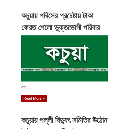
কচুয়ায় পবিসের প্রচেষ্টায় টাকা
ফেরত পেলো ভুক্তভোগী পরিবার
সেলু ...
Read More »
কচুয়ায় পল্লী বিদ্যুৎ সমিতির উঠোন