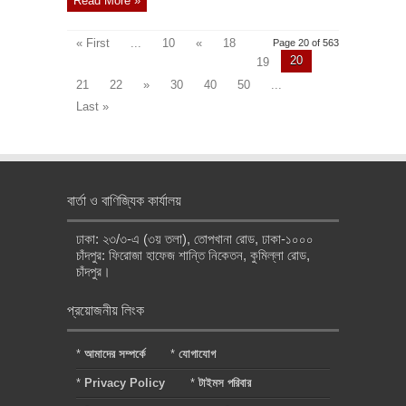
Read More »
« First
...
10
«
18
Page 20 of 563
20
19
21
22
»
30
40
50
...
Last »
বার্তা ও বাণিজ্যিক কার্যালয়
ঢাকা: ২৩/৩-এ (৩য় তলা), তোপখানা রোড, ঢাকা-১০০০
চাঁদপুর: ফিরোজা হাফেজ শান্তি নিকেতন, কুমিল্লা রোড,
চাঁদপুর।
প্রয়োজনীয় লিংক
*
আমাদের সম্পর্কে
*
যোগাযোগ
*
Privacy Policy
*
টাইমস পরিবার