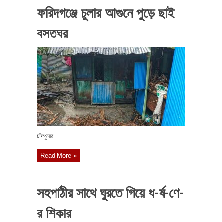
ফরিদগঞ্জে চুলার আগুনে পুড়ে ছাই
বসতঘর
চাঁদপুরের ...
Read More »
সহপাঠীর সাথে ঘুরতে গিয়ে ধ-র্ষ-ণে-
র শিকার