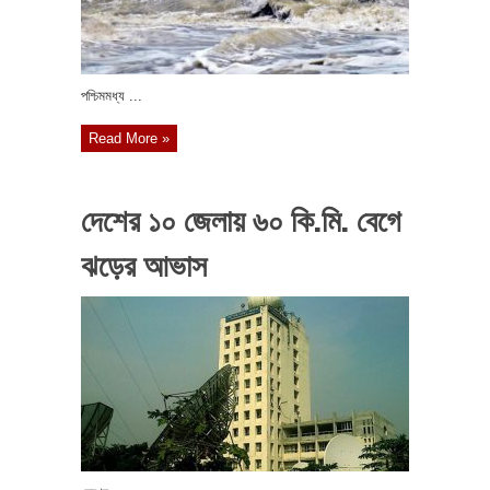
পশ্চিমমধ্য ...
Read More »
দেশের ১০ জেলায় ৬০ কি.মি. বেগে
ঝড়ের আভাস