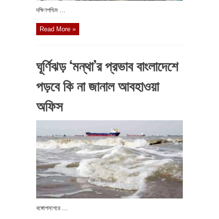
দক্ষিণপশ্চিম ...
Read More »
ঘূর্ণিঝড় ‘মন্থা’র প্রভাব বাংলাদেশে
পড়বে কি না জানাল আবহাওয়া
অফিস
বঙ্গোপসাগরে ...