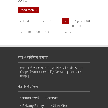
দেশের ...
Read More »
7
« First
...
«
5
6
Page 7 of 101
8
9
»
10
20
30
...
Last »
বার্তা ও বাণিজ্যিক কার্যালয়
ঢাকা: ২৩/৩-এ (৩য় তলা), তোপখানা রোড, ঢাকা-১০০০
চাঁদপুর: ফিরোজা হাফেজ শান্তি নিকেতন, কুমিল্লা রোড,
চাঁদপুর।
প্রয়োজনীয় লিংক
*
আমাদের সম্পর্কে
*
যোগাযোগ
*
Privacy Policy
*
টাইমস পরিবার