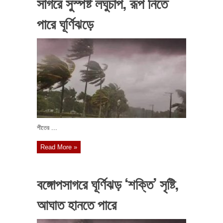
সাগরে সুস্পষ্ট লঘুচাপ, রূপ নিতে
পারে ঘূর্ণিঝড়ে
শীতের ...
Read More »
বঙ্গোপসাগরে ঘূর্ণিঝড় ‘শক্তি’ সৃষ্টি,
আঘাত হানতে পারে