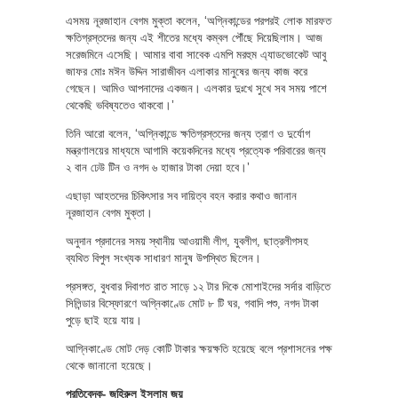
এসময় নূরজাহান বেগম মুক্তা কলেন, ‘অগ্নিকান্ডের পরপরই লোক মারফত
ক্ষতিগ্রস্তদের জন্য এই শীতের মধ্যে কম্বল পৌঁছে দিয়েছিলাম। আজ
সরেজমিনে এসেছি। আমার বাবা সাবেক এমপি মরহুম এ্যাডভোকেট আবু
জাফর মোঃ মঈন উদ্দিন সারাজীবন এলাকার মানুষের জন্য কাজ করে
গেছেন। আমিও আপনাদের একজন। এলকার দুঃখে সুখে সব সময় পাশে
থেকেছি ভবিষ্যতেও থাকবো।’
তিনি আরো বলেন, ‘অগ্নিকান্ডে ক্ষতিগ্রস্তদের জন্য ত্রাণ ও দুর্যোগ
মন্ত্রণালয়ের মাধ্যমে আগামি কয়েকদিনের মধ্যে প্রত্যেক পরিবারের জন্য
২ বান ঢেউ টিন ও নগদ ৬ হাজার টাকা দেয়া হবে।’
এছাড়া আহতদের চিকিৎসার সব দায়িত্ব বহন করার কথাও জানান
নূরজাহান বেগম মুক্তা।
অনুদান প্রদানের সময় স্থানীয় আওয়ামী লীগ, যুবলীগ, ছাত্রলীগসহ
ব্যথিত বিপুল সংখ্যক সাধারণ মানুষ উপস্থিত ছিলেন।
প্রসঙ্গত, বুধবার দিবাগত রাত সাড়ে ১২ টার দিকে মোশাইদের সর্দার বাড়িতে
সিলিন্ডার বিস্ফোরণে অগ্নিকাণ্ডে মোট ৮ টি ঘর, গবাদি পশু, নগদ টাকা
পুড়ে ছাই হয়ে যায়।
আগ্নিকাণ্ডে মোট দেড় কোটি টাকার ক্ষয়ক্ষতি হয়েছে বলে প্রশাসনের পক্ষ
থেকে জানানো হয়েছে।
প্রতিবেদক- জহিরুল ইসলাম জয়