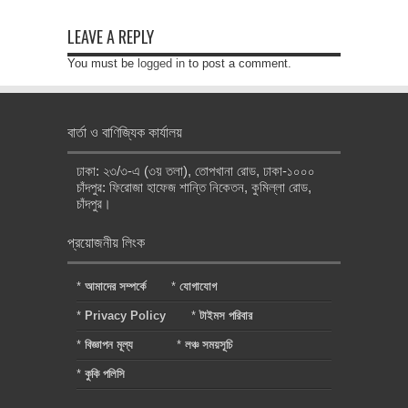
LEAVE A REPLY
You must be
logged in
to post a comment.
বার্তা ও বাণিজ্যিক কার্যালয়
ঢাকা: ২৩/৩-এ (৩য় তলা), তোপখানা রোড, ঢাকা-১০০০
চাঁদপুর: ফিরোজা হাফেজ শান্তি নিকেতন, কুমিল্লা রোড,
চাঁদপুর।
প্রয়োজনীয় লিংক
*
আমাদের সম্পর্কে
*
যোগাযোগ
*
Privacy Policy
*
টাইমস পরিবার
*
বিজ্ঞাপন মূল্য
*
লঞ্চ সময়সূচি
*
কুকি পলিসি