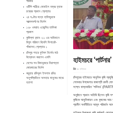
পরিবার
ওটিপি পাঠিয়ে মোবাইল নম্বর হ্যাক
চক্রের প্রধান গ্রেপ্তার
২৪ ঘণ্টার মধ্যে হাফিজুরকে
আত্মসমর্পণের নির্দেশ
১২৮ ওমরাহ এজেন্সির তালিকা
প্রকাশ
কুমিল্লা র‌্যাব -১১ এর অভিযানে
বিপুল পরিমাণ বিদেশি সিগারেট-
গাঁজাসহ গ্রেপ্তার ১
চাঁদপুর শহরে ফুটবল টার্ফের মাঠ
হাইমচরে ‘পার্টনার’
উদ্বোধন করলেন এমপি
দেশের সব বিমানবন্দরে নিরাপত্তা
জোরদারের নির্দেশ
in
হাইমচর
কচুয়ায় রফিকুল ইসলাম রনির
চাঁদপুরের হাইমচরে আধুনিক কৃষি প্রযুক
অনুপস্থিতিতে অসহায় মানুষের মাঝে
সোমবার উপজেলার বাজাপ্তী রমনী মোহন উ
হতাশা
লক্ষ্যে বাস্তবায়িত ‘পার্টনার’ (P
অনুষ্ঠানে প্রধান অতিথি ছিলেন কৃষি 
কৃষিকে আধুনিকায়ন এবং কৃষকের আয় বৃদ্ধি
গ্রামীণ অর্থনীতিতে আমূল পরিবর্তন আ
হাইমচর উপজেলা কৃষি কর্মকর্তা মোহাম্ম