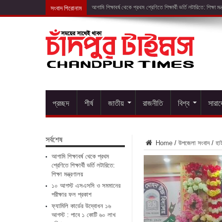
সংবাদ শিরোনাম
১০ আগস
প্রচ্ছদ
শীর্ষ
জাতীয়
রাজনীতি
বিশ্ব
সারা
সর্বশেষ
Home
/
উপজেলা সংবাদ
/
হা
আগামি শিক্ষাবর্ষ থেকে প্রথম
শ্রেণিতে শিক্ষার্থী ভর্তি লটারিতে:
শিক্ষা মন্ত্রণালয়
১০ আগস্ট এসএসসি ও সমমানের
পরীক্ষার ফল প্রকাশ
ফ্যামিলি কার্ডের উদ্বোধন ১৬
আগস্ট : পাবে ১ কোটি ৬০ লাখ