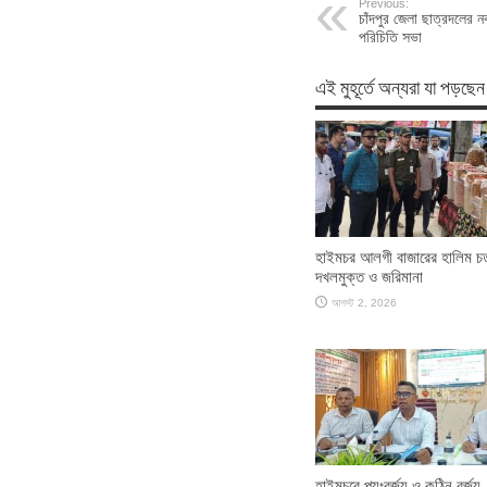
Previous:
চাঁদপুর জেলা ছাত্রদলের 
পরিচিতি সভা
এই মুহূর্তে অন্যরা যা পড়ছেন
হাইমচর আলগী বাজারের হালিম চত
দখলমুক্ত ও জরিমানা
আগস্ট 2, 2026
হাইমচরে পয়ঃবর্জ্য ও কঠিন বর্জ্য