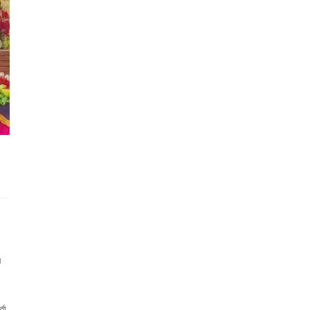
র
্তা