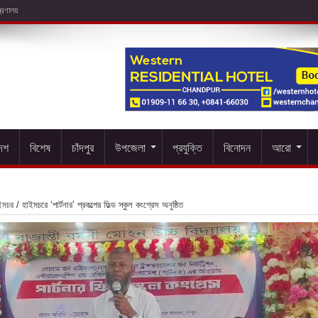
দেশ
বিশেষ
চাঁদপুর
উপজেলা
প্রযুক্তি
বিনোদন
আরো
ইমচর
/
হাইমচরে ‘পার্টনার’ প্রকল্পের ফিল্ড স্কুল কংগ্রেস অনুষ্ঠিত