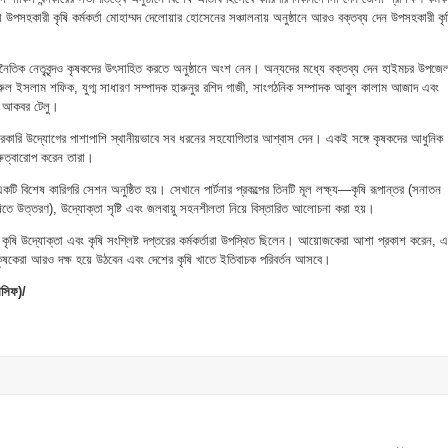
কারী কৃষি কর্মকর্তা মোহাম্মদ দেলোয়ার হোসেনের সঞ্চালনায় অনুষ্ঠানে আরও বক্তব্য দেন উপসহকারী কৃ
 রাজনৈতিক নেতৃবৃন্দও কৃষকদের উৎসাহিত করতে অনুষ্ঠানে অংশ নেন। অন্যদের মধ্যে বক্তব্য দেন হাইমচর উপজে
রুল ইসলাম শফিক, যুগ্ম সাধারণ সম্পাদক হারুনুর রশিদ গাজী, সাংগঠনিক সম্পাদক আবুল কালাম আজাদ এবং
ী আকবর টেলু।
সরকারি উদ্যোগের পাশাপাশি স্থানীয়ভাবে সব ধরনের সহযোগিতার আশ্বাস দেন। একই সঙ্গে কৃষকদের আধুনিক
ুরুত্বারোপ করেন তারা।
ে একটি বিশেষ কারিগরি সেশন অনুষ্ঠিত হয়। সেখানে পার্টনার প্রকল্পের তিনটি মূল লক্ষ্য—কৃষি রূপান্তর (সনাতন
ষিতে উত্তরণ), উদ্যোক্তা সৃষ্টি এবং জলবায়ু সহনশীলতা নিয়ে বিস্তারিত আলোচনা করা হয়।
, কৃষি উদ্যোক্তা এবং কৃষি সংশ্লিষ্ট দপ্তরের কর্মকর্তারা উপস্থিত ছিলেন। আয়োজকেরা আশা প্রকাশ করেন, 
িক কৃষকেরা আরও দক্ষ হয়ে উঠবেন এবং দেশের কৃষি খাতে ইতিবাচক পরিবর্তন আসবে।
সিফ)/