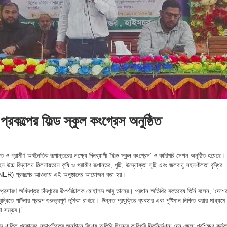
 প্রকল্পের ফিল্ড স্কুল কংগ্রেস অনুষ্ঠিত
্তি ও গ্রামীণ অর্থনৈতিক রূপান্তরের লক্ষ্যে দিনব্যাপী ‘ফিল্ড স্কুল কংগ্রেস’ ও কারিগরি সেশন অনুষ্ঠিত হয়েছে।
চ্চ বিদ্যালয় মিলনায়তনে কৃষি ও গ্রামীণ রূপান্তর, পুষ্টি, উদ্যোক্তা সৃষ্টি এবং জলবায়ু সহনশীলতা বৃদ্ধির
ARTNER) প্রকল্পের আওতায় এই অনুষ্ঠানের আয়োজন করা হয়।
সম্প্রসারণ অধিদপ্তর চাঁদপুরের উপপরিচালক মোহাম্মদ আবু তাহের। প্রধান অতিথির বক্তব্যে তিনি বলেন, ‘দেশে
তে পার্টনার প্রকল্প গুরুত্বপূর্ণ ভূমিকা রাখছে। উন্নত প্রযুক্তির ব্যবহার এবং পুষ্টিমান নিশ্চিত করার মাধ্যমে
না সম্ভব।’
দ শাকিল খন্দকারের সভাপতিত্বে অনুষ্ঠানে বিশেষ অতিথি হিসেবে কারিগরি দিকনির্দেশনা দেন জেলা প্রশিক্ষণ কর্মকর