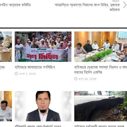
Next:
নবগঠিত আহ্বায়ক কমিটির
শাহরাস্তির প্রকাশ্যে শিয়ালের মাংস বিক্রি, দুজনকে
জরিমানা
্বর
হাইমচরে জামায়াতের গণমিছিল
হাইমচরে ড্রেনেজ সমস্যা নিরসন ও মা
দমনের নির্দেশ এমপির
আগস্ট 1, 2026
জুলাই 30, 2026
চাঁবিপ্রবি প্রথম প্রো-উপাচার্য হলেন
হাইমচর চরভৈরবী প্রধান সড়কে সুড়ঙ্গ,