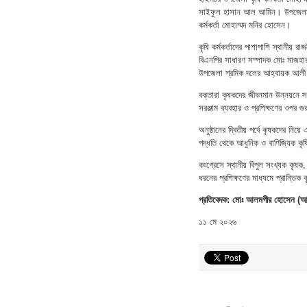
সাইফুল হাসান আল আমিন। উপজেলা উপসহ
কর্মকর্তা মোহাম্মদ মনির হোসেন।
কৃষি কর্মকর্তাদের পাশাপাশি স্থানীয়
বিএনপির সাধারণ সম্পাদক মোঃ মাজহা
উপজেলা শ্রমিক দলের আহ্বায়ক আল
বক্তারা কৃষকদের জীবনমান উন্নয়নে 
সরঞ্জাম ব্যবহার ও প্রশিক্ষণের ওপর গ
অনুষ্ঠানের দ্বিতীয় পর্বে কৃষকদের নিয়
পদ্ধতি থেকে আধুনিক ও বাণিজ্যিক কৃ
কংগ্রেসে স্থানীয় বিপুল সংখ্যক কৃষক
ধরনের প্রশিক্ষণের মাধ্যমে প্রান্ত
প্রতিবেদক: মোঃ আলমগীর হোসেন (আ
১১ মে ২০২৬