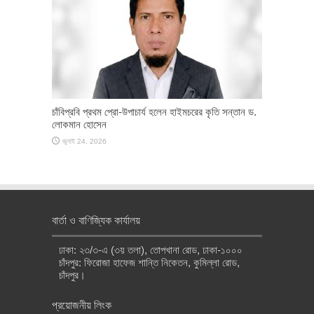
চাঁবিপ্রবি প্রথম প্রো-উপাচার্য হলেন হাইমচরের কৃতি সন্তান ড.
লোকমান হোসেন
জুলাই 24, 2026
বার্তা ও বাণিজ্যিক কার্যালয়
ঢাকা: ২৩/৩-এ (৩য় তলা), তোপখানা রোড, ঢাকা-১০০০
চাঁদপুর: ফিরোজা হাফেজ শান্তি নিকেতন, কুমিল্লা রোড,
চাঁদপুর।
প্রয়োজনীয় লিংক