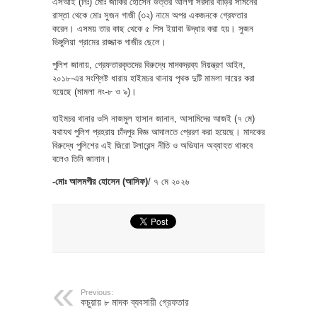
এসআই (নিঃ) মোঃ জাকির হোসেন উত্তর আলগী সরদার বাড়ির সামনের
রাস্তা থেকে মোঃ সুজন গাজী (৩২) নামে অপর একজনকে গ্রেফতার
করেন। এসময় তার কাছ থেকে ৫ পিস ইয়াবা উদ্ধার করা হয়। সুজন
ভিঙ্গুলিয়া গ্রামের রাজ্জাক গাজীর ছেলে।
পুলিশ জানায়, গ্রেফতারকৃতদের বিরুদ্ধে মাদকদ্রব্য নিয়ন্ত্রণ আইন,
২০১৮-এর সংশ্লিষ্ট ধারায় হাইমচর থানায় পৃথক দুটি মামলা দায়ের করা
হয়েছে (মামলা নং-৮ ও ৯)।
হাইমচর থানার ওসি নাজমুল হাসান জানান, আসামিদের আজই (৭ মে)
যথাযথ পুলিশ প্রহরায় চাঁদপুর বিজ্ঞ আদালতে প্রেরণ করা হয়েছে। মাদকের
বিরুদ্ধে পুলিশের এই জিরো টলারেন্স নীতি ও অভিযান অব্যাহত থাকবে
বলেও তিনি জানান।
-মোঃ আলমগীর হোসেন (আসিফ)
/ ৭ মে ২০২৬
Previous:
কচুয়ায় ৮ মাদক ব্যবসায়ী গ্রেফতার