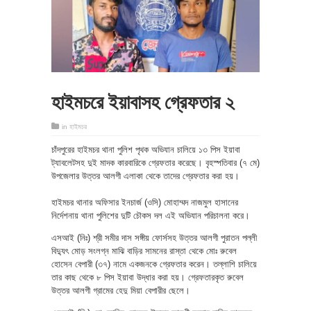
হাইমচরে ইয়াবাসহ গ্রেফতার ২
in
হাইমচর
চাঁদপুরের হাইমচর থানা পুলিশ পৃথক অভিযান চালিয়ে ১৩ পিস ইয়াবা
ট্যাবলেটসহ দুই মাদক কারবারিকে গ্রেফতার করেছে। বৃহস্পতিবার (৭ মে)
উপজেলার উত্তর আলগী এলাকা থেকে তাদের গ্রেফতার করা হয়।
হাইমচর থানার অফিসার ইনচার্জ (ওসি) মোহাম্মদ নাজমুল হাসানের
নির্দেশনায় থানা পুলিশের দুটি চৌকস দল এই অভিযান পরিচালনা করে।
এসআই (নিঃ) শ্রী সমীর দাস সঙ্গীয় ফোর্সসহ উত্তর আলগী পুরাতন পল্লী
বিদ্যুৎ মোড় সংলগ্ন মাঝি বাড়ির সামনের রাস্তা থেকে মোঃ রুবেল
হোসেন বেপারী (৩৭) নামে একজনকে গ্রেফতার করেন। তল্লাশি চালিয়ে
তার কাছ থেকে ৮ পিস ইয়াবা উদ্ধার করা হয়। গ্রেফতারকৃত রুবেল
উত্তর আলগী গ্রামের হেদু মিয়া বেপারীর ছেলে।