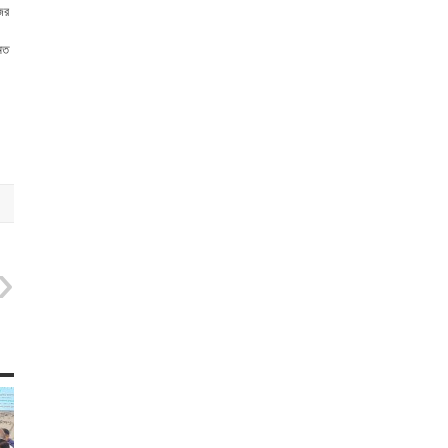
ের
মত