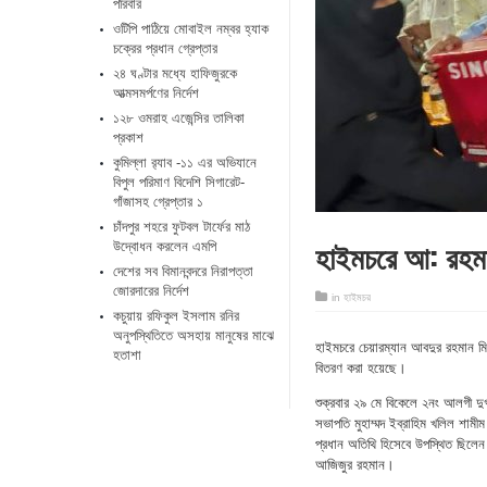
পরিবার
ওটিপি পাঠিয়ে মোবাইল নম্বর হ্যাক
চক্রের প্রধান গ্রেপ্তার
২৪ ঘণ্টার মধ্যে হাফিজুরকে
আত্মসমর্পণের নির্দেশ
১২৮ ওমরাহ এজেন্সির তালিকা
প্রকাশ
কুমিল্লা র‌্যাব -১১ এর অভিযানে
বিপুল পরিমাণ বিদেশি সিগারেট-
গাঁজাসহ গ্রেপ্তার ১
চাঁদপুর শহরে ফুটবল টার্ফের মাঠ
হাইমচরে আ: রহমা
উদ্বোধন করলেন এমপি
দেশের সব বিমানবন্দরে নিরাপত্তা
জোরদারের নির্দেশ
in
হাইমচর
কচুয়ায় রফিকুল ইসলাম রনির
অনুপস্থিতিতে অসহায় মানুষের মাঝে
হাইমচরে চেয়ারম্যান আবদুর রহমান মি
হতাশা
বিতরণ করা হয়েছে।
শুক্রবার ২৯ মে বিকেলে ২নং আলগী দুর্
সভাপতি মুহাম্মদ ইব্রাহিম খলিল শাম
প্রধান অতিথি হিসেবে উপস্থিত ছিলে
আজিজুর রহমান।