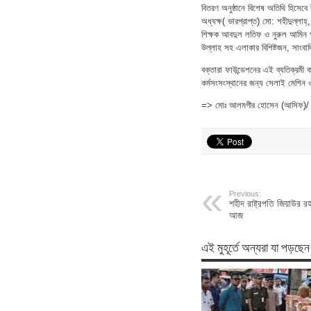
বিতরণ অনুষ্ঠানে বিশেষ অতিথি হিসে
অধ্যক্ষ( ভারপ্রাপ্ত) মো: শহীদুল্লাহ্,
শিক্ষক আবদুল লতিফ ও নুরুল আমিন পা
উল্লাহ সহ এলাকার বিশিষ্টজন, সাংবাদ
বক্তারা ফাউন্ডেশনের এই ব্যতিক্রমী
কর্মসংসংস্থানের জন্য সেলাই মেশিন
=> মোঃ আলমগীর হোসেন (আসিফ)/
Previous:
শহীদ রাষ্ট্রপতি জিয়াউর র
আজ
এই মুহূর্তে অন্যরা যা পড়ছেন