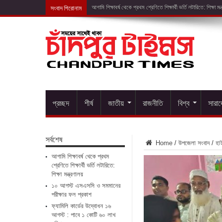
সংবাদ শিরোনাম
প্রচ্ছদ
শীর্ষ
জাতীয়
রাজনীতি
বিশ্ব
সারা
সর্বশেষ
Home
/
উপজেলা সংবাদ
/
হা
আগামি শিক্ষাবর্ষ থেকে প্রথম
শ্রেণিতে শিক্ষার্থী ভর্তি লটারিতে:
শিক্ষা মন্ত্রণালয়
১০ আগস্ট এসএসসি ও সমমানের
পরীক্ষার ফল প্রকাশ
ফ্যামিলি কার্ডের উদ্বোধন ১৬
আগস্ট : পাবে ১ কোটি ৬০ লাখ