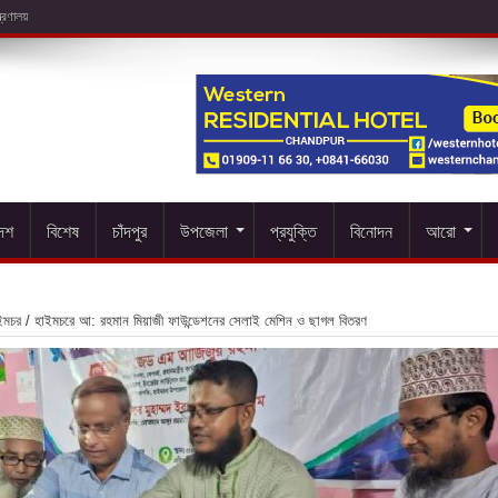
দেশ
বিশেষ
চাঁদপুর
উপজেলা
প্রযুক্তি
বিনোদন
আরো
ইমচর
/
হাইমচরে আ: রহমান মিয়াজী ফাউন্ডেশনের সেলাই মেশিন ও ছাগল বিতরণ