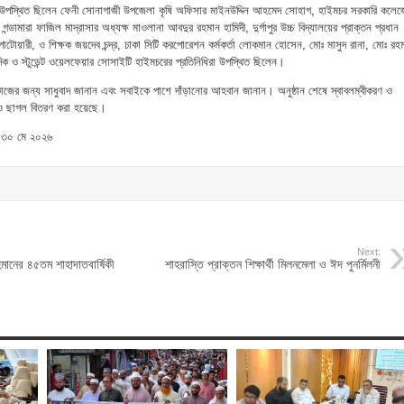
বে উপস্থিত ছিলেন ফেনী সোনাগাজী উপজেলা কৃষি অফিসার মাইনউদ্দিন আহমেদ সোহাগ, হাইমচর সরকারি কলেজ
 গন্ডামারা ফাজিল মাদ্রাসার অধ্যক্ষ মাওলানা আবদুর রহমান হামিদী, দুর্গাপুর উচ্চ বিদ্যালয়ের প্রাক্তন প্রধান
টোয়ারী, ও শিক্ষক জয়দেব চন্দ্র, ঢাকা সিটি করপোরেশন কর্মকর্তা লোকমান হোসেন, মোঃ মাসুদ রানা, মোঃ রহ
িক ও স্টুডেন্ট ওয়েলফেয়ার সোসাইটি হাইমচরের প্রতিনিধিরা উপস্থিত ছিলেন।
 কাজের জন্য সাধুবাদ জানান এবং সবাইকে পাশে দাঁড়ানোর আহবান জানান। অনুষ্ঠান শেষে স্বাবলম্বীকরণ ও
 ও ছাগল বিতরণ করা হয়েছে।
 ৩০ মে ২০২৬
Next:
হমানের ৪৫তম শাহাদাতবার্ষিকী
শাহরাস্তি প্রাক্তন শিক্ষার্থী মিলনমেলা ও ঈদ পুনর্মিলনী