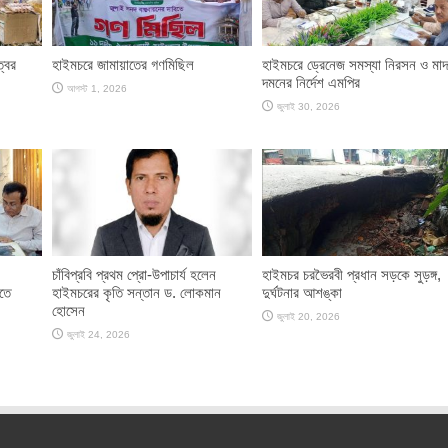
্বর
হাইমচরে জামায়াতের গণমিছিল
হাইমচরে ড্রেনেজ সমস্যা নিরসন ও মা
দমনের নির্দেশ এমপির
আগস্ট 1, 2026
জুলাই 30, 2026
চাঁবিপ্রবি প্রথম প্রো-উপাচার্য হলেন
হাইমচর চরভৈরবী প্রধান সড়কে সুড়ঙ্গ,
িতে
হাইমচরের কৃতি সন্তান ড. লোকমান
দুর্ঘটনার আশঙ্কা
হোসেন
জুলাই 20, 2026
জুলাই 24, 2026