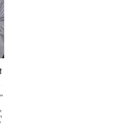
ণ
াগল
র
য়
ম