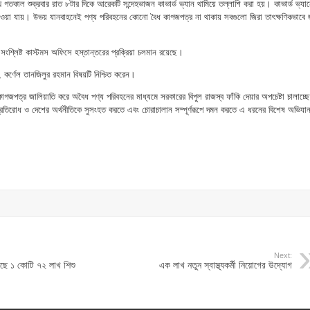
কাল শুক্রবার রাত ৮টার দিকে আরেকটি সন্দেহভাজন কাভার্ড ভ্যান থামিয়ে তল্লাশি করা হয়। কাভার্ড ভ্যা
াওয়া যায়। উভয় যানবাহনেই পণ্য পরিবহনের কোনো বৈধ কাগজপত্র না থাকায় সবগুলো জিরা তাৎক্ষণিকভাবে জ
সংশ্লিষ্ট কাস্টমস অফিসে হস্তান্তরের প্রক্রিয়া চলমান রয়েছে।
, কর্ণেল তানজিলুর রহমান বিষয়টি নিশ্চিত করেন।
াগজপত্র জালিয়াতি করে অবৈধ পণ্য পরিবহনের মাধ্যমে সরকারের বিপুল রাজস্ব ফাঁকি দেয়ার অপচেষ্টা চালাচ্ছ
 প্রতিরোধ ও দেশের অর্থনীতিকে সুসংহত করতে এবং চোরাচালান সম্পূর্ণরূপে দমন করতে এ ধরনের বিশেষ অভিযা
Next:
়েছে ১ কোটি ৭২ লাখ শিশু
এক লাখ নতুন স্বাস্থ্যকর্মী নিয়োগের উদ্যোগ