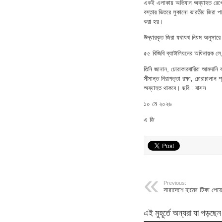
একই এলাকায় অভিযান অব্যাহত রেখে গত
বস্তার ভিতরে লুকানো ভারতীয় জিরা প
করা হয়।
উদ্ধারকৃত জিরা যথাযথ নিয়ম অনুসারে 
৫৫ বিজিবি ব্যাটালিয়নের অধিনায়ক লে
তিনি জানান, চোরাকারবারিরা আমদানি ক
সীমান্ত নিরাপত্তা রক্ষা, চোরাচালান
অব্যাহত থাকবে। ছবি : বাসস
১০ মে ২০২৬
এ জি
Previous:
সারাদেশে হামের টিকা পেয
এই মুহূর্তে অন্যরা যা পড়ছেন