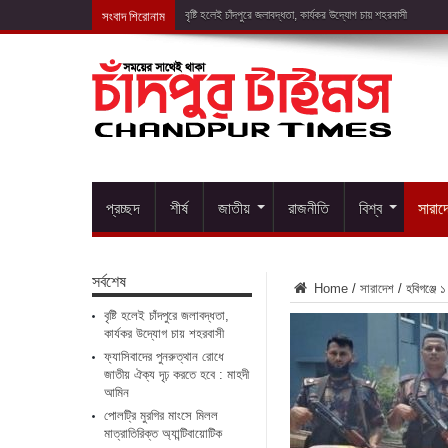
সংবাদ শিরোনাম
ফ্যাসিব
প্রচ্ছদ
শীর্ষ
জাতীয়
রাজনীতি
বিশ্ব
সারাদ
সর্বশেষ
Home
/
সারাদেশ
/
হবিগঞ্জে 
বৃষ্টি হলেই চাঁদপুরে জলাবদ্ধতা,
কার্যকর উদ্যোগ চায় শহরবাসী
ফ্যাসিবাদের পুনরুত্থান রোধে
জাতীয় ঐক্য দৃঢ় করতে হবে : মাহদী
আমিন
পোলট্রি মুরগির মাংসে মিলল
মাত্রাতিরিক্ত অ্যান্টিবায়োটিক