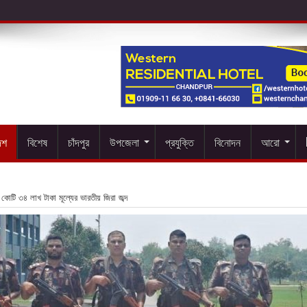
েশ
বিশেষ
চাঁদপুর
উপজেলা
প্রযুক্তি
বিনোদন
আরো
১ কোটি ৩৪ লাখ টাকা মূল্যের ভারতীয় জিরা জব্দ