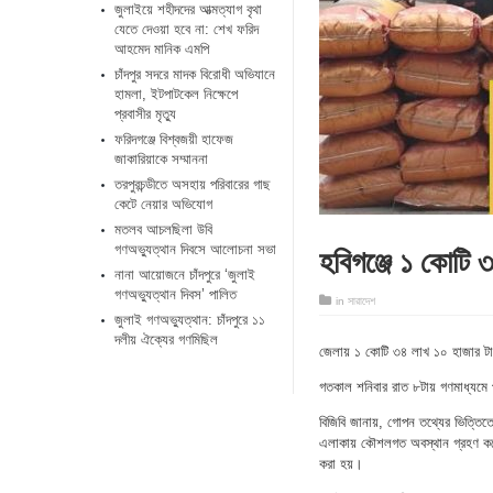
জুলাইয়ে শহীদদের আত্মত্যাগ বৃথা
যেতে দেওয়া হবে না: শেখ ফরিদ
আহমেদ মানিক এমপি
চাঁদপুর সদরে মাদক বিরোধী অভিযানে
হামলা, ইটপাটকেল নিক্ষেপে
প্রবাসীর মৃত্যু
ফরিদগঞ্জে বিশ্বজয়ী হাফেজ
জাকারিয়াকে সম্মাননা
তরপুরচন্ডীতে অসহায় পরিবারের গাছ
কেটে নেয়ার অভিযোগ
মতলব আচলছিলা উবি
হবিগঞ্জে ১ কোটি ৩
গণঅভ্যুত্থান দিবসে আলোচনা সভা
নানা আয়োজনে চাঁদপুরে ‘জুলাই
গণঅভ্যুত্থান দিবস’ পালিত
in
সারাদেশ
জুলাই গণঅভ্যুত্থান: চাঁদপুরে ১১
দলীয় ঐক্যের গণমিছিল
জেলায় ১ কোটি ৩৪ লাখ ১০ হাজার টাকা 
গতকাল শনিবার রাত ৮টায় গণমাধ্যমে প
বিজিবি জানায়, গোপন তথ্যের ভিত্তি
এলাকায় কৌশলগত অবস্থান গ্রহণ করে।
করা হয়।