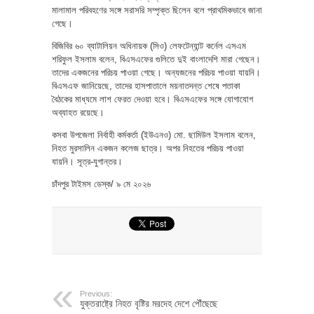
মালামাল পরিবহণের সঙ্গে সরাসরি সম্পৃক্ত ছিলেন বলে প্রাথমিকভাবে জানা
গেছে।
বিজিবির ৬০ ব্যাটালিয়ন অধিনায়ক (সিও) লেফটেন্যান্ট কর্নেল এসএম
শরিফুল ইসলাম বলেন, বিএসএফের গুলিতে দুই বাংলাদেশি মারা গেছেন।
তাদের একজনের পরিচয় পাওয়া গেছে। অন্যজনের পরিচয় পাওয়া যায়নি।
বিএসএফ জানিয়েছে, তাদের হাসপাতালে ময়নাতদন্ত শেষে পতাকা
বৈঠকের মাধ্যমে লাশ ফেরত দেওয়া হবে। বিএসএফের সঙ্গে যোগাযোগ
অব্যাহত রয়েছে।
কসবা উপজেলা নির্বাহী কর্মকর্তা (ইউএনও) মো. ছামিউল ইসলাম বলেন,
নিহত মুরসালিন একজন কলেজ ছাত্র। অপর নিহতের পরিচয় পাওয়া
যায়নি। সূত্র-যুগান্তর।
চাঁদপুর টাইমস ডেস্ক/ ৯ মে ২০২৬
Previous:
যুক্তরাষ্ট্রে নিহত বৃষ্টির মরদেহ দেশে পৌঁছেছে