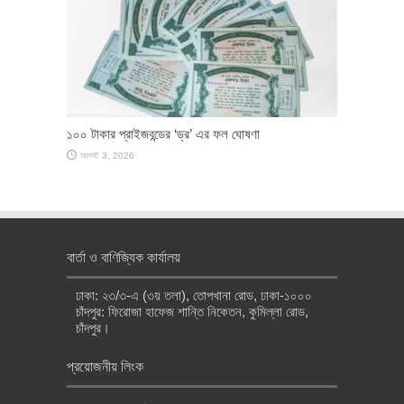
১০০ টাকার প্রাইজবন্ডের ‘ড্র’ এর ফল ঘোষণা
আগস্ট 3, 2026
বার্তা ও বাণিজ্যিক কার্যালয়
ঢাকা: ২৩/৩-এ (৩য় তলা), তোপখানা রোড, ঢাকা-১০০০
চাঁদপুর: ফিরোজা হাফেজ শান্তি নিকেতন, কুমিল্লা রোড,
চাঁদপুর।
প্রয়োজনীয় লিংক