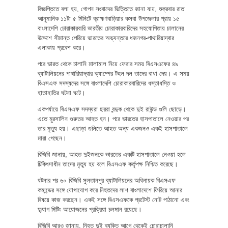
বিজ্ঞপ্তিতে বলা হয়, গোপন সংবাদের ভিত্তিতে জানা যায়, শুক্রবার রাত
আনুমানিক ১১টা ৫ মিনিটে ব্রাহ্মণবাড়িয়ার কসবা উপজেলার প্রায় ১৫
বাংলাদেশি চোরাকারবারি ভারতীয় চোরাকারবারিদের সহযোগিতায় চালানের
উদ্দেশে সীমান্ত পেরিয়ে ভারতের অভ্যন্তরে ধজনগর-পাথারিয়াদ্বার
এলাকায় প্রবেশ করে।
পরে ভারত থেকে চালানি মালামাল নিয়ে ফেরার সময় বিএসএফের ৪৯
ব্যাটালিয়নের পাথারিয়াদ্বার ক্যাম্পের টহল দল তাদের বাধা দেয়। এ সময়
বিএসএফ সদস্যদের সঙ্গে বাংলাদেশি চোরাকারবারিদের ধস্তাধস্তি ও
হাতাহাতির ঘটনা ঘটে।
একপর্যায়ে বিএসএফ সদস্যরা ছররা বন্দুক থেকে দুই রাউন্ড গুলি ছোড়ে।
এতে মুরসালিন গুরুতর আহত হন। পরে ভারতের হাসপাতালে নেওয়ার পর
তার মৃত্যু হয়। এছাড়া গুলিতে আহত অন্য একজনও একই হাসপাতালে
মারা গেছেন।
বিজিবি জানায়, আহত দুইজনকে ভারতের একটি হাসপাতালে নেওয়া হলে
চিকিৎসাধীন তাদের মৃত্যু হয় বলে বিএসএফ কর্তৃপক্ষ নিশ্চিত করেছে।
ঘটনার পর ৬০ বিজিবি সুলতানপুর ব্যাটালিয়নের অধিনায়ক বিএসএফ
কমান্ডের সঙ্গে যোগাযোগ করে নিহতদের লাশ বাংলাদেশে ফিরিয়ে আনার
বিষয়ে কাজ করছেন। একই সঙ্গে বিএসএফকে প্রটেস্ট নোট পাঠানো এবং
ফ্ল্যাগ মিটিং আয়োজনের প্রক্রিয়া চলমান রয়েছে।
বিজিবি আরও জানায়, নিহত দুই ব্যক্তি আগে থেকেই চোরাচালানি