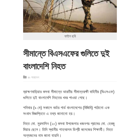
ফাইল ছবি
সীমান্তে বিএসএফের গুলিতে দুই
বাংলাদেশি নিহত
in
সারাদেশ
ব্রাহ্মণবাড়িয়ার কসবা সীমান্তে ভারতীয় সীমান্তরক্ষী বাহিনীর (বিএসএফ)
গুলিতে দুই বাংলাদেশি নিহতের খবর পাওয়া গেছে।
শনিবার (৯ মে) সকালে বর্ডার গার্ড বাংলাদেশের (বিজিবি) পাঠানো এক
সংবাদ বিজ্ঞপ্তিতে এ তথ্য জানানো হয়।
নিহত মো. মুরসালিন (২০) কসবা উপজেলার ধজনগর গ্রামের মো. হেবজু
মিয়ার ছেলে। তিনি স্থানীয় শাহআলম ডিগ্রী কলেজের শিক্ষার্থী। নিহত
অন্যজনের নাম জানা যায়নি।