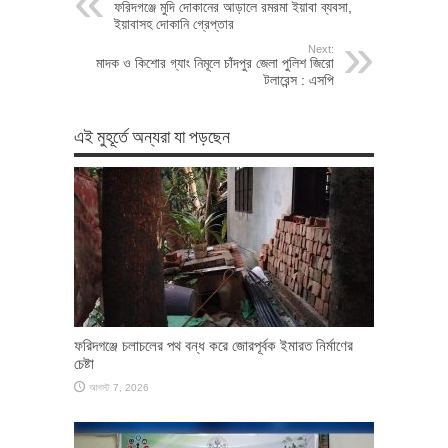
ফরিদগঞ্জে মুদি দোকানের আড়ালে রমরমা ইয়াবা ব্যবসা,
ইয়াবাসহ দোকানি গ্রেপ্তার
Next:
মাদক ও কিশোর গ্যাং নিমূলে চাঁদপুর জেলা পুলিশ জিরো
টলারেন্স : এসপি
এই মুহূর্তে অন্যরা যা পড়ছেন
ফরিদগঞ্জে চলাচলের পথ বন্ধ করে জোরপূর্বক ইমারত নির্মাণের
চেষ্টা
আগস্ট 7, 2026