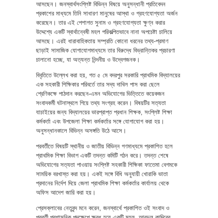
আসছেন। জনস্বার্থসংশ্লিষ্ট বিভিন্ন বিষয়ে অনুসন্ধানী প্রতিবেদন
প্রকাশের মাধ্যমে তিনি সাধারণ মানুষের আস্থা ও গ্রহণযোগ্যতা অর্জন
করেছেন। তার এই পেশাগত সুনাম ও গ্রহণযোগ্যতা ক্ষুণ্ন করার
উদ্দেশ্যে একটি স্বার্থান্বেষী মহল পরিকল্পিতভাবে নানা অপচেষ্টা চালিয়ে
আসছে। এরই ধারাবাহিকতায় সম্প্রতি কোনো ধরনের তথ্য-প্রমাণ
ছাড়াই সামাজিক যোগাযোগমাধ্যমে তার বিরুদ্ধে বিভ্রান্তিকর প্রচারণা
চালানো হচ্ছে, যা অত্যন্ত নিন্দনীয় ও উদ্বেগজনক।
বিবৃতিতে উল্লেখ করা হয়, গত ৫ মে বদরপুর সরকারি প্রাথমিক বিদ্যালয়ের
এক সহকারী শিক্ষিকার পরিবর্তে তার সদ্য দাখিল পাস করা ছেলে
শ্রেণিকক্ষে পাঠদান করছেন-এমন অভিযোগের ভিত্তিতে কয়েকজন
সংবাদকর্মী ঘটনাস্থলে গিয়ে তথ্য সংগ্রহ করেন। বিষয়টির সত্যতা
যাচাইয়ের জন্য বিদ্যালয়ের ভারপ্রাপ্ত প্রধান শিক্ষক, সংশ্লিষ্ট শিক্ষা
কর্মকর্তা এবং উপজেলা শিক্ষা কর্মকর্তার সঙ্গে যোগাযোগ করা হয়।
অনুসন্ধানকালে বিভিন্ন অসঙ্গতি উঠে আসে।
পরবর্তীতে বিষয়টি স্থানীয় ও জাতীয় বিভিন্ন গণমাধ্যমে প্রকাশিত হলে
প্রাথমিক শিক্ষা বিভাগ একটি তদন্ত কমিটি গঠন করে। তদন্ত শেষে
অভিযোগের সত্যতা পাওয়ায় সংশ্লিষ্ট সহকারী শিক্ষিকা ফাতেমা বেগমকে
সাময়িক বরখাস্ত করা হয়। একই সঙ্গে বিধি অনুযায়ী খোরাকি ভাতা
প্রদানের নির্দেশ দিয়ে জেলা প্রাথমিক শিক্ষা কর্মকর্তার কার্যালয় থেকে
অফিস আদেশ জারি করা হয়।
প্রেসক্লাবের নেতৃবৃন্দ মনে করেন, জনস্বার্থে প্রকাশিত ওই সংবাদ ও
পরবর্তী প্রশাসনিক পদক্ষেপে ক্ষুব্ধ হয়ে একটি মহল আবদুল কাদিরের