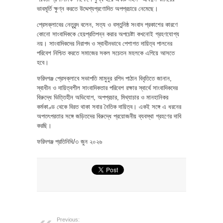
ভাবমূর্তি ক্ষুণ্ন করতে উদ্দেশ্যপ্রণোদিত অপপ্রচারে নেমেছে।
প্রেসক্লাবের নেতৃবৃন্দ বলেন, সত্য ও বস্তুনিষ্ঠ সংবাদ প্রকাশের কারণে
কোনো সাংবাদিককে হেয়প্রতিপন্ন করার অপচেষ্টা কখনোই গ্রহণযোগ্য
নয়। সাংবাদিকদের নিরাপদ ও স্বাধীনভাবে পেশাগত দায়িত্ব পালনের
পরিবেশ নিশ্চিত করতে সমাজের সকল সচেতন মহলকে এগিয়ে আসতে
হবে।
ফরিদগঞ্জ প্রেসক্লাবে সভাপতি মামুনুর রশিদ পাঠান বিবৃতিতে জানান,
স্বাধীন ও দায়িত্বশীল সাংবাদিকতার পরিবেশ রক্ষার স্বার্থে সাংবাদিকদের
বিরুদ্ধে ভিত্তিহীন অভিযোগ, অপপ্রচার, মিথ্যাচার ও মানহানিকর
কর্মকাণ্ড থেকে বিরত থাকা সবার নৈতিক দায়িত্ব। একই সঙ্গে এ ধরনের
অপতৎপরতার সঙ্গে জড়িতদের বিরুদ্ধে প্রয়োজনীয় ব্যবস্থা গ্রহণের দাবি
করছি।
ফরিদগঞ্জ প্রতিনিধি/৩ জুন ২০২৬
Previous: