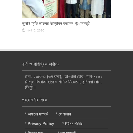
জুলাই স্মৃতি জাদুঘর উদ্বোধন করলেন প্রধানমন্ত্রী
আগস্ট 5, 2026
বার্তা ও বাণিজ্যিক কার্যালয়
ঢাকা: ২৩/৩-এ (৩য় তলা), তোপখানা রোড, ঢাকা-১০০০
চাঁদপুর: ফিরোজা হাফেজ শান্তি নিকেতন, কুমিল্লা রোড,
চাঁদপুর।
প্রয়োজনীয় লিংক
*
আমাদের সম্পর্কে
*
যোগাযোগ
*
Privacy Policy
*
টাইমস পরিবার