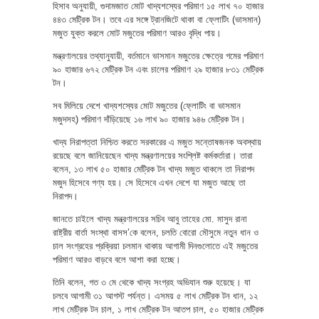
হিসাব অনুযায়ী, গুদামজাত মোট খাদ্যশস্যের পরিমাণ ১৫ লাখ ৭০ হাজার
৪৪৩ মেট্রিক টন। তবে এর সঙ্গে ট্রানজিটে থাকা বা ফ্লোটিং (ভাসমান)
মজুত যুক্ত করলে মোট মজুতের পরিমাণ আরও বৃদ্ধি পায়।
মন্ত্রণালয়ের তথ্যানুযায়ী, বর্তমানে ভাসমান মজুতের ক্ষেত্রে গমের পরিমাণ
৯০ হাজার ৬৭২ মেট্রিক টন এবং চালের পরিমাণ ২৯ হাজার ৮৩১ মেট্রিক
টন।
সব মিলিয়ে দেশে খাদ্যশস্যের মোট মজুতের (ফ্লোটিং বা ভাসমান
মজুদসহ) পরিমাণ দাঁড়িয়েছে ১৬ লাখ ৯০ হাজার ৯৪৬ মেট্রিক টন।
খাদ্য নিরাপত্তা নিশ্চিত করতে সরকারের এ মজুত সন্তোষজনক অবস্থায়
রয়েছে বলে জানিয়েছেন খাদ্য মন্ত্রণালয়ের সংশ্লিষ্ট কর্মকর্তারা। তারা
বলেন, ১৩ লাখ ৫০ হাজার মেট্রিক টন খাদ্য মজুত থাকলে তা নিরাপদ
মজুদ হিসেবে গণ্য হয়। সে হিসেবে এখন দেশে যা মজুত আছে তা
নিরাপদ।
জানতে চাইলে খাদ্য মন্ত্রণালয়ের সচিব আবু তাহের মো. মাসুদ রানা
রাষ্ট্রীয় বার্তা সংস্থা বাসস’কে বলেন, চলতি বোরো মৌসুমে নতুন ধান ও
চাল সংগ্রহের প্রক্রিয়া চলমান থাকায় আগামী দিনগুলোতে এই মজুতের
পরিমাণ আরও বাড়বে বলে আশা করা হচ্ছে।
তিনি বলেন, গত ৩ মে থেকে খাদ্য সংগ্রহ অভিযান শুরু হয়েছে। যা
চলবে আগামী ৩১ আগস্ট পর্যন্ত। এসময় ৫ লাখ মেট্রিক টন ধান, ১২
লাখ মেট্রিক টন চাল, ১ লাখ মেট্রিক টন আতপ চাল, ৫০ হাজার মেট্রিক