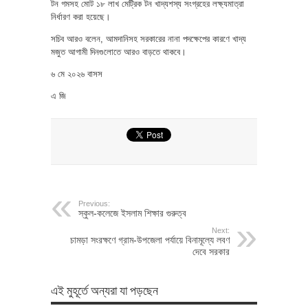
টন গমসহ মোট ১৮ লাখ মেট্রিক টন খাদ্যশস্য সংগ্রহের লক্ষ্যমাত্রা
নির্ধারণ করা হয়েছে।
সচিব আরও বলেন, আমদানিসহ সরকারের নানা পদক্ষেপের কারণে খাদ্য
মজুত আগামী দিনগুলোতে আরও বাড়তে থাকবে।
৬ মে ২০২৬ বাসস
এ জি
Previous:
স্কুল-কলেজে ইসলাম শিক্ষার গুরুত্ব
Next:
চামড়া সংরক্ষণে গ্রাম-উপজেলা পর্যায়ে বিনামূল্যে লবণ
দেবে সরকার
এই মুহূর্তে অন্যরা যা পড়ছেন