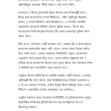
এক্সিপারিয়েন্স এক্সচেঞ্জ’ শীর্ষক সভায় এ কথা বলেন তিনি।
বাংলাদেশ ও চীনের সুসম্পর্কের বিষয়ে উল্লেখ করে শিক্ষামন্ত্রী বলেন,
চীনের সঙ্গে বাংলাদেশের সম্পর্ক দীর্ঘদিনের। শহীদ প্রেসিডেন্ট জিয়াউর
রহমান এ সম্পর্ক বিনির্মানে জোর দিয়েছিলেন। এ সম্পর্কই আগামীর
প্রত্যাশিত বাংলাদেশ বিনির্মাণে বিশেষ ভূমিকা রাখবে। বিশেষ করে
বাংলাদেশের শিক্ষাক্ষেত্রের উন্নয়নে চীন আরও গুরুত্বপূর্ণ ভূমিকা পালন
করতে পারে।
তিনি বলেন, বাংলাদেশ একটি জনবহুল দেশ। আমরা যদি এ জনসংখ্যাকে
জনসম্পদে রূপান্তরিত করতে পারি, তাহলে দেশকে আরও উন্নত পর্যায়ে
নিতে সক্ষম হবো। এজন্য আমাদের টেকনিক্যাল অ্যান্ড ভোকেশনাল
এডুকেশন খাতে গুরুত্ব দিতে হবে। দেশের বর্তমান প্রজন্মকে দক্ষ ও
বৈশ্বিক মানের মানবসম্পদ হিসেবে গড়ে তুলতে চীনের সঙ্গে যৌথভাবে শিক্ষা
ও কারিগরি খাতে সহযোগিতা আরও বাড়াতে হবে।
অনুষ্ঠানে বিশেষ অতিথি ছিলেন স্থানীয় সরকার, পল্লী উন্নয়ন ও সমবায়
প্রতিমন্ত্রী মীর শাহে আলম, ঢাকা বিশ্ববিদ্যালয়ের উপাচার্য অধ্যাপক ড.
এ বি এম ওবায়দুল ইসলাম, ঢাকায় নিযুক্ত চীনের রাষ্ট্রদূত ইয়াও ওয়েন,
সিসিএস একাডেমিক বোর্ডের চেয়ারম্যান চেন ডংশিয়াও।
অনুষ্ঠান সঞ্চালনা করেন বাংলাদেশ ইনস্টিটিউট অব ইন্টারন্যাশনাল অ্যান্ড
স্ট্রাটেজিক স্টাডিজের (বিআইআইএসএস) মহাপরিচালক আ স ম
রিদওয়ানুর রহমান।