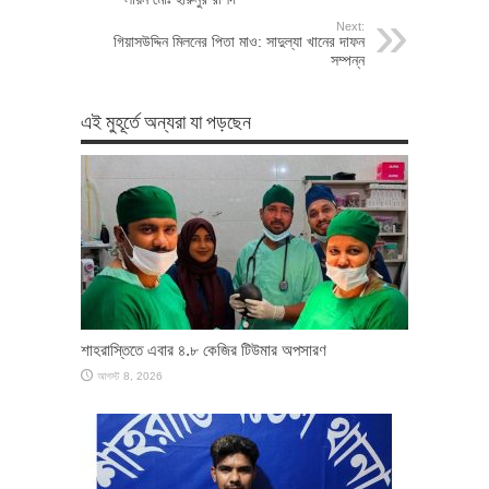
Next:
গিয়াসউদ্দিন মিলনের পিতা মাও: সাদুল্যা খানের দাফন
সম্পন্ন
এই মুহূর্তে অন্যরা যা পড়ছেন
শাহরাস্তিতে এবার ৪.৮ কেজির টিউমার অপসারণ
আগস্ট 8, 2026