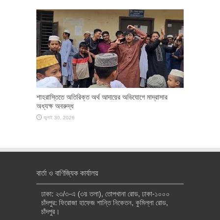
শাহরাস্তিতে অতিরিক্ত অর্থ আদায়ের অভিযোগে মাদ্রাসার
অধ্যক্ষ অবরুদ্ধ
জুলাই 30, 2026
বার্তা ও বাণিজ্যিক কার্যালয়
ঢাকা: ২৩/৩-এ (৩য় তলা), তোপখানা রোড, ঢাকা-১০০০
চাঁদপুর: ফিরোজা হাফেজ শান্তি নিকেতন, কুমিল্লা রোড,
চাঁদপুর।