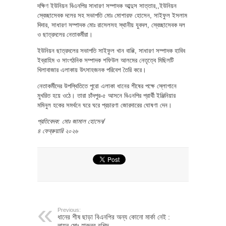
দক্ষিণ ইউনিয়ন বিএনপির সাধারণ সম্পাদক আব্দুস সাত্তার,,ইউনিয়ন
স্বেচ্ছাসেবক দলের সহ সভাপতি মোঃ মোশারফ হোসেন, সাইফুল ইসলাম
দিদার, সাধারণ সম্পাদক মোঃ রাসেলসহ স্থানীয় যুবদল, স্বেচ্ছাসেবক দল
ও ছাত্রদলের নেতাকর্মীরা।
ইউনিয়ন ছাত্রদলের সভাপতি সাইফুল খান বাপ্পি, সাধারণ সম্পাদক হাবিব
ইব্রাহিম ও সাংগঠনিক সম্পাদক শফিউল আলমের নেতৃত্বে মিছিলটি
খিলাবাজার এলাকায় উৎসাহজনক পরিবেশ তৈরি করে।
নেতাকর্মীদের উপস্থিতিতে পুরো এলাকা ধানের শীষের পক্ষে স্লোগানে
মুখরিত হয়ে ওঠে। তারা চাঁদপুর-৫ আসনে বিএনপির প্রার্থী ইঞ্জিনিয়ার
মমিনুল হকের সমর্থনে ঘরে ঘরে প্রচারণা জোরদারের ঘোষণা দেন।
প্রতিবেদক: মোঃ জামাল হোসেন/
৪ ফেব্রুয়ারি ২০২৬
Previous:
ধানের শীষ ছাড়া বিএনপির অন্য কোনো মার্কা নেই :
লায়ন মোঃ হারুনুর রশিদ