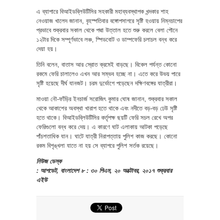
এ ব্যাপারে বিআইডব্লিউটিসির সহকারী মহাব্যবস্থাপক খন্দকার শাহ
নেওয়াজ খালেদ জানান, বৃহস্পতিবার বঙ্গোপসাগরে সৃষ্টি হওয়ায় নিম্নচাপের
প্রভাবে শুক্রবার সকাল থেকে পদ্মা উত্তাল হতে শুরু করলে বেলা পৌনে
১২টার দিকে সম্পূর্ণভাবে লঞ্চ, স্পিডবোট ও ডাম্পফেরি চলাচল বন্ধ করে
দেয়া হয়।
তিনি বলেন, বাতাস আর স্রোত ক্রমেই বাড়ছে। বিকেল পর্যন্ত কোনো
রকমে ফেরি চালালেও এখন আর সম্ভব হচ্ছে না। এতে করে উভয় পারে
সৃষ্টি হয়েছে দীর্ঘ যানজট। চরম দুর্ভোগে পড়েছেন দক্ষিণবঙ্গের যাত্রীরা।
মাওয়া নৌ-ফাঁড়ির ইনচার্জ সরোজিৎ কুমার ঘোষ জানান, শুক্রবার সকাল
থেকে আকাশের অবস্থা খারাপ হতে থাকে এবং নদীতে বড়-বড় ঢেউ সৃষ্টি
হতে থাকে। বিআইডব্লিউটিসির কর্তৃপক্ষ ছয়টি ফেরি সচল রেখে অপর
ফেরিগুলো বন্ধ করে দেয়। এ কারণে ঘাট এলাকায় আটকা পড়েছে
পাঁচশতাধিক যান। ঘাটে যাত্রী নিরাপত্তায় পুলিশ কাজ করছে। কোনো
রকম বিশৃঙ্খলা যাতে না হয় সে ব্যাপরে পুলিশ সর্তক রয়েছে।
নিউজ ডেস্ক
: আপডেট, বাংলাদেশ ৮ : ৩০ পিএম, ২০ অক্টোবর, ২০১৭ শুক্রবার
এইউ