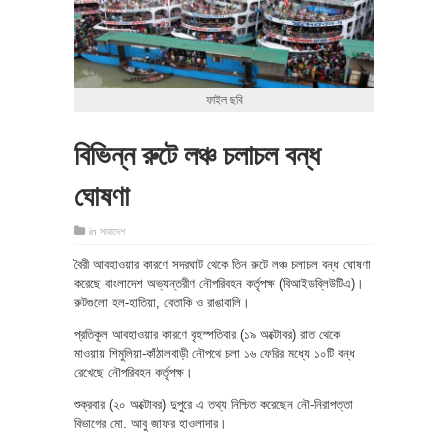
ফাইল ছবি
বিভিন্ন রুটে লঞ্চ চলাচল বন্ধ
ঘোষণা
in
সারাদেশ
বৈরী আবহাওয়ার কারণে সদরঘাট থেকে তিন রুটে লঞ্চ চলাচল বন্ধ ঘোষণা
করেছে বাংলাদেশ অভ্যন্তরীণ নৌপরিবহন কর্তৃপক্ষ (বিআইডব্লিউটিএ)।
রুটগুলো হল-হাতিয়া, বেতাকি ও রাঙাবালি।
প্রতিকূল আবহাওয়ার কারণে বৃহস্পতিবার (১৯ অক্টোবর) রাত থেকে
মাওয়ায় শিমুলিয়া-কাঁঠালবাড়ী নৌপথে চলা ১৬ ফেরির মধ্যে ১০টি বন্ধ
রেখেছে নৌপরিবহন কর্তৃপক্ষ।
শুক্রবার (২০ অক্টোবর) দুপুরে এ তথ্য নিশ্চিত করেছেন নৌ-নিরাপত্তা
বিভাগের মো. আবু জাফর হাওলাদার।