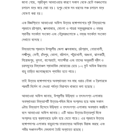
জানা গেছে, প্রতিকূল আবহাওয়ার কারণে সকাল থেকে ছোট লঞ্চগুলোর
চলাচল বন্ধ করে দেয়া হয়। দুপুর থেকে সব ধরনের লঞ্চ চলাচল বন্ধ
ঘোষণা করা হয়।
এক বিজ্ঞপ্তিতে আবহাওয়া অফিস উত্তর বঙ্গোপসাগরে সৃষ্ট নিম্নচাপের
প্রভাবে চট্টগ্রাম, কক্সবাজার, মোংলা ও পায়রা সমুদ্রবন্দরকে ৩ নম্বর
স্থানীয় সতর্কতা সংকেত এবং নৌবন্দরগুলোকে ২ নম্বর সতর্কতা সংকেত
দেখাতে বলেছে।
নিম্নচাপের প্রভাবে উপকূলীয় জেলা কক্সবাজার, চট্টগ্রাম, নোয়াখালী,
লক্ষ্মীপুর, ফেনী, চাঁদপুর, ভোলা, বরিশাল, পটুয়াখালী, বরগুনা, ঝালকাঠী,
পিরোজপুর, খুলনা, বাগেরহাট, সাতক্ষীরা এবং তাদের অদূরবর্তী দ্বীপ ও
চরসমূহের নিম্নাঞ্চল স্বাভাবিক জোয়ারের চেয়ে ১-২ ফুট অধিক উচ্চতার
বায়ু তাড়িত জলোচ্ছ্বাসে প্লাবিত হতে পারে।
তাই উত্তর বঙ্গোপসাগরে অবস্থানরত সব মাছ ধরার নৌকা ও ট্রলারকে
পরবর্তী নির্দেশ না দেওয়া পর্যন্ত নিরাপদে থাকতে বলা হয়েছে।
আবহাওয়া অফিস জানায়, উপকূলীয় উড়িষ্যা ও তৎসংলগ্ন এলাকায়
অবস্থানরত নিম্নচাপটি উত্তর-পশ্চিম দিকে অগ্রসর হয়ে আজ সকাল
৬টায় নিম্নচাপ হিসেবে উড়িষ্যা ও তৎসংলগ্ন এলাকায় অবস্থান করছিল
বলে আবহাওয়া অফিস জানায়। এটি আরও উত্তর-উত্তরপূর্ব দিকে
অগ্রসর হয়ে ক্রমান্বয়ে দুর্বল হয়ে যেতে পারে। এর প্রভাবে উত্তর
বঙ্গোপসাগর এলাকায় বায়ুচাপের তারতম্যের আধিক্য বিরাজ করছে এবং
গভীর সঞ্চালনশীল মেঘমালা তৈরি অব্যাহত রয়েছে।