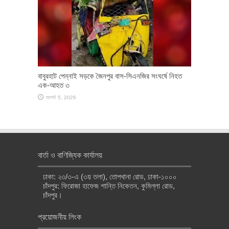
বাবুরহাট পেন্নাই সড়কে জৈনপুর বাস-সিএনজির সংঘর্ষে নিহত
এক-আহত ৩
আগস্ট 5, 2026
বার্তা ও বাণিজ্যিক কার্যালয়
ঢাকা: ২৩/৩-এ (৩য় তলা), তোপখানা রোড, ঢাকা-১০০০
চাঁদপুর: ফিরোজা হাফেজ শান্তি নিকেতন, কুমিল্লা রোড,
চাঁদপুর।
প্রয়োজনীয় লিংক