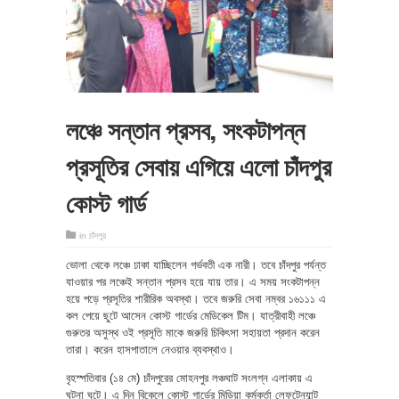
লঞ্চে সন্তান প্রসব, সংকটাপন্ন
প্রসূতির সেবায় এগিয়ে এলো চাঁদপুর
কোস্ট গার্ড
in
চাঁদপুর
ভোলা থেকে লঞ্চে ঢাকা যাচ্ছিলেন গর্ভবতী এক নারী। তবে চাঁদপুর পর্যন্ত
যাওয়ার পর লঞ্চেই সন্তান প্রসব হয়ে যায় তার। এ সময় সংকটাপন্ন
হয়ে পড়ে প্রসূতির শারীরিক অবস্থা। তবে জরুরি সেবা নম্বর ১৬১১১ এ
কল পেয়ে ছুটে আসেন কোস্ট গার্ডের মেডিকেল টিম। যাত্রীবাহী লঞ্চে
গুরুতর অসুস্থ ওই প্রসূতি মাকে জরুরি চিকিৎসা সহায়তা প্রদান করেন
তারা। করেন হাসপাতালে নেওয়ার ব্যবস্থাও।
বৃহস্পতিবার (১৪ মে) চাঁদপুরের মোহনপুর লঞ্চঘাট সংলগ্ন এলাকায় এ
ঘটনা ঘটে। এ দিন বিকেলে কোস্ট গার্ডের মিডিয়া কর্মকর্তা লেফটেন্যান্ট