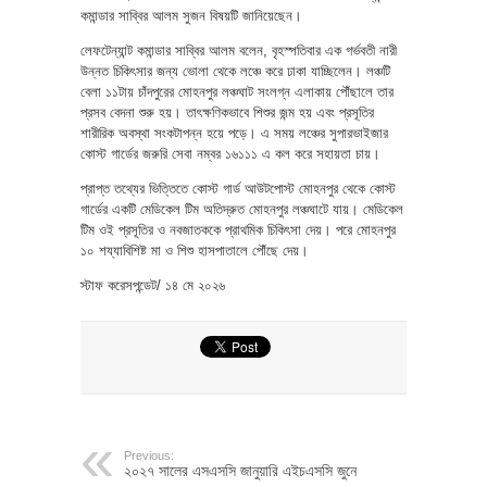
কমান্ডার সাব্বির আলম সুজন বিষয়টি জানিয়েছেন।
লেফটেন্যান্ট কমান্ডার সাব্বির আলম বলেন, বৃহস্পতিবার এক গর্ভবতী নারী
উন্নত চিকিৎসার জন্য ভোলা থেকে লঞ্চে করে ঢাকা যাচ্ছিলেন। লঞ্চটি
বেলা ১১টায় চাঁদপুরের মোহনপুর লঞ্চঘাট সংলগ্ন এলাকায় পৌঁছালে তার
প্রসব বেদনা শুরু হয়। তাৎক্ষণিকভাবে শিশুর জন্ম হয় এবং প্রসূতির
শারীরিক অবস্থা সংকটাপন্ন হয়ে পড়ে। এ সময় লঞ্চের সুপারভাইজার
কোস্ট গার্ডের জরুরি সেবা নম্বর ১৬১১১ এ কল করে সহায়তা চায়।
প্রাপ্ত তথ্যের ভিত্তিতে কোস্ট গার্ড আউটপোস্ট মোহনপুর থেকে কোস্ট
গার্ডের একটি মেডিকেল টিম অতিদ্রুত মোহনপুর লঞ্চঘাটে যায়। মেডিকেল
টিম ওই প্রসূতির ও নবজাতককে প্রাথমিক চিকিৎসা দেয়। পরে মোহনপুর
১০ শয্যাবিশিষ্ট মা ও শিশু হাসপাতালে পৌঁছে দেয়।
স্টাফ করেসপন্ডেট/ ১৪ মে ২০২৬
Previous:
২০২৭ সালের এসএসসি জানুয়ারি এইচএসসি জুনে