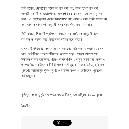
তিনি বলেন, ফোরলেন উদ্বোধন বড় কথা নয়, কাজ হওয়া বড় কথা।
আগামী মাসেই এ ওভারপাসের একাংশ দিয়ে যানবাহন চলাচল চালু করা
হবে। এ মহাসড়কের ওভারপাসগুলোতে যদি কোথাও কাজ নির্দিষ্ট সময়ে না
হয়, তাহলে কার্যাদেশ অনুযায়ী সময় আর বৃদ্ধি করা হবে না।
তিনি বলেন, ঠিকাদারী প্রতিষ্ঠান ফোরলেনের কার্যাদেশ অনুযায়ী কাজ
সম্পন্ন না করলে স্বয়ংক্রিয়ভাবে বাতিল হয়ে যাবে।
এসময় উপস্থিত ছিলেন ফোরলেন প্রকল্পের পরিচালক আফতাব হোসেন
খান, অতিরিক্ত প্রকল্প পরিচালক আবদুস সবুর, প্রকল্প ব্যবস্থাপক-১
দিদারুল আলম তরফদার, প্রকল্প ব্যবস্থাপক-২ মাসুম সারোয়ার, সড়ক ও
জনপদ বিভাগ-কুমিল্লার নির্বাহী প্রকৌশলী মুহম্মদ সাইফ উদ্দিন, হাইওয়ে
পুলিশের অতিরিক্ত পুলিশ সুপার এনামসহ সওজ ও ফোরলেন প্রকল্পের
কর্মকর্তাবৃন্দ।
কুমিল্লা করেসপন্ডেন্ট : আপডেট ৪:৩০ পিএম,
১৩ এপ্রিল ২০১৬,
বুধ
বার
ডিএইচ