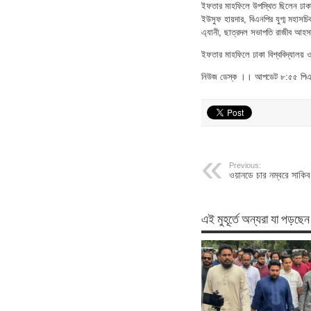
ইফতার মাহফিলে উপস্থিত ছিলেন ঢাকা 
ইউসুফ হায়দার, বিএনপির যুগ্ম মহাসচি
এ্যানী, ছাত্রদল সভাপতি রাজীব আহস
ইফতার মাহফিলে ঢাকা বিশ্ববিদ্যালয়
নিউজ ডেস্ক ।। আপডেট ৮:৫৫ পিএম
Previous:
ওয়ানডে চার নম্বরে সাকি
এই মুহূর্তে অন্যরা যা পড়ছেন