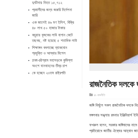
দুর্ঘটনায় নিহত ১৫,৭১২
প্রবাসীদের জন্য জরুরি নির্দেশনা
জারি
এক জালেই ৪৬ মণ ইলিশ, বিক্রি
৪৮ লাখ ৫০ হাজার টাকায়
কচুয়ায় কৃষকের লাউ বাগান কেটে
তছনছ, নষ্ট হয়েছে ৫ শতাধিক লাউ
শিক্ষাঙ্গন বদলাচ্ছে ব্যাকবোন
প্রযুক্তি ও আস্থার মিশেল
ঢাকা-চট্টগ্রাম মহাসড়কে কুমিল্লা
অংশে যানবাহনের তীব্র চাপ
কে হচ্ছেন ২৩তম রাষ্ট্রপতি
রাজনৈতিক দলকে জ
in
রাজনীতি
জঙ্গি নির্মূলে সকল রাজনৈতিক দলকে 
মঙ্গলবার সন্ধ্যায় রমনার ইঞ্জিনিয়ার
ফখরুল বলেন, সরকার জঙ্গিবাদের নাম
প্রতিরোধে জাতীয় ঐক্যের আহ্বান জা