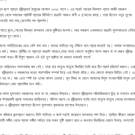
তিত্ব রূপে গ্রাহ্য রবীন্দ্রনাথ ঠাকুরের আগমন ১৮৬১ সালে। এর পরেই আরেক দিকপাল খ্যাত কাজী নজরুল
থেকে সমাজের প্রতিটি স্তরের বিনির্মাণে বাঙালি আজও ঋণী এ দু’জনের কাছে। তারা ছিলেন নতুন যুগের
’জনকেই বলা যায়,রেনেসাঁর পথ প্রদর্শক।
াতে,পাতে,কূলে,গোত্রে বিভক্ত কলকাতা থেকে কুষ্টিয়ার জনপদ। আর নজরুল এককভাবে বাঙালি মুসলমানকে এগিয়
কারের যুগ থেকে।
কোনো সাহিত্যিকের চেয়ে বেশি বলা যায়। তাদের সাহিত্য শুধু টেবিলে বসে পড়ার জন্যই নয়। সমাজ সংস্কারে
নের কর্ম। আজও পৃথিবীর যে প্রান্তে বাঙালি আছেন,তারা অন্য কোনো অনুষ্ঠান পালন করুন বা না করুন রবীন্দ্র-
্ষ পরেও কী বিপুল প্রভাব এই দুই যুগ স্রষ্টার তা ভাবতে অবাকই লাগে!
্য আঙিনায়ও মতলববাজ কম নেই। তারা চায় মানুষে মানুষে বিভক্তি তৈরি করে হীন স্বার্থ চরিতার্থ করতে। এর
বীন্দ্রনাথ ও নজরুলের মধ্যে পারস্পরিক সম্পর্ক নিয়ে এরা মিথ্যা রটায়। যার কোনো বাস্তব ভিত্তি নেই। এ
বলা হয় না। বরং এতে স্পষ্ট হয় এদের আসল চেহারা। মূল বিষয় না জেনে আমাদের বিপুল সংখ্যাগরিষ্ঠ মানুষ এদ
উদাহরণ দেয়া প্রাসঙ্গিক মনে করি।
্রনাথ বনাম মুসলমান নজরুলের নামে যা তা কেচ্ছার বিস্তার। আদতে রবীন্দ্রনাথ পরিবারিকভাবে হিন্দু বা সনাতন ধর্ম
শ্বরবাদী ব্রাহ্ম সমাজের ব্যক্তিত্ব। পরিণত বয়সে যে রবীন্দ্রনাথ ধর্মের নামে মানুষে মানুষে ভেদের তৎপরতা
ে এ রবীন্দ্রনাথ প্রাণান্ত ছিলেন মুসলমান কৃষকদের ভাগ্যের উন্নয়নে।
রিবারে জন্মগ্রহণ করলেও তিনি সাহিত্য ও কর্মে লড়াই করেছেন মানবতার পক্ষ নিয়ে। ব্যক্তি জীবনে নজরু
ামী সঙ্গীত থেকে শ্যামা সঙ্গীত পর্যন্ত তার সকল সৃষ্টি প্রমাণ করে এ জনপদে বিভক্তির দেয়াল উপড়ে ফেলতেই