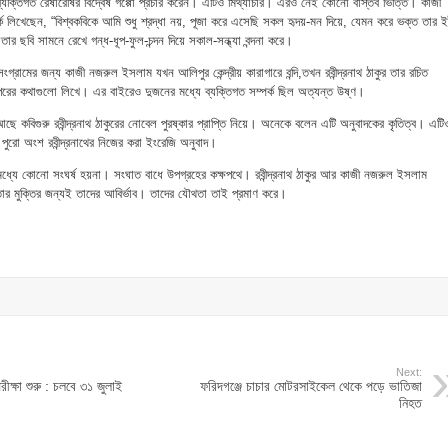
ব্যক্তিগত রেষারেষির বিদ্বেষ গপ্পো প্রচার করেন। এটিও মিথ্যাচার। এরও নেই কোনো বাস্তব ভিত্তি। কাজী
্কে লিখেছেন, “বিশ্বকবিকে আমি শুধু শ্রদ্ধা নয়, পূজা করে এসেছি সকল হৃদয়-মন দিয়ে, যেমন করে ভক্ত তার ইষ
র ছবি সামনে রেখে গন্ধ-ধূপ-ফুল-চন্দন দিয়ে সকাল-সন্ধ্যা বন্দনা করে।
্রামের জন্য কাজী নজরুল ইসলাম যখন আলিপুর কেন্দ্রীয় কারাগারে বন্দি,তখন রবীন্দ্রনাথ ঠাকুর তার রচিত
পরের কথাগুলো লিখে। এর বাইরেও দুজনের মধ্যে ব্যক্তিগত সম্পর্ক ছিল অত্যন্ত উষ্ণ।
আছে কবিগুরু রবীন্দ্রনাথ ঠাকুরের নোবেল পুরষ্কার প্রাপ্তি নিয়ে। অনেকে বলেন এটি অনুবাদকের কৃতিত্ব। এটি
য় পুরো অংশ রবীন্দ্রনাথের নিজের করা ইংরেজি অনুবাদ।
 মধ্যে কোনো সংঘর্ষ হয়না। সংঘাত বাধে উপগ্রহের কক্ষপথে। রবীন্দ্রনাথ ঠাকুর আর কাজী নজরুল ইসলাম
ানবতার মুক্তির জন্যই তাদের আবির্ভাব। তাদের যৌথতা তাই প্রমাণ করে।
Next:
ক্ষা শুরু : চলবে ৩১ জুলাই
ফরিদগঞ্জে চাচার মোটরসাইকেল থেকে পড়ে ভাতিজা
নিহত