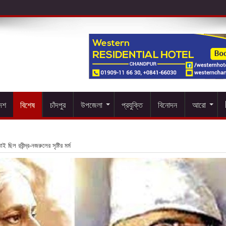
দেশ
বিশেষ
চাঁদপুর
উপজেলা
প্রযুক্তি
বিনোদন
আরো
ই ছিল রবীন্দ্র-নজরুলের সৃষ্টির মর্ম