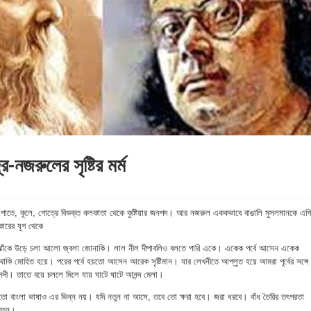
র-নজরুলের সৃষ্টির মর্ম
াতে,পাতে, কূলে, গোত্রে বিভক্ত কলকাতা থেকে কুষ্টিয়ার জনপদ। আর নজরুল এককভাবে বাঙালি মুসলমানকে এগ
ারের যুগ থেকে
কে ঝাঁকে উড়ে চলা আলো জ্বলা জোনাকি। লাল নীল দীপাবলিও বলতে পারি একে। একেক পর্বে আসেন একেক
ে থাকি মোহিত হয়ে। পরের পর্বে হয়তো আসেন আরেক সৃষ্টিমান। যার লেখনীতে আপ্লুত হয়ে আমরা পূর্বের সঙ্গে
দী। তাতে বয়ে চললে মিলে যায় ঘাটে ঘাটে আনন্দ মেলা।
ো বাংলা ভাষাও এর ভিন্ন নয়। যদি নতুন না আসে, তবে তো ক্ষরা হবে। জরা ধরবে। বাঁধ তৈরির তৎপরতা
 মতন।