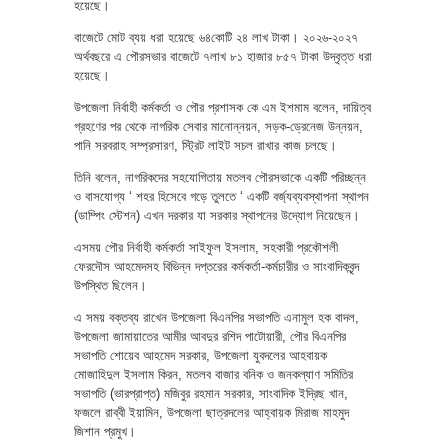
হয়েছে।
বাজেটে মোট ব্যয় ধরা হয়েছে ৬৪কোটি ২৪ লাখ টাকা। ২০২৬-২০২৭
অর্থবছরে এ পৌরসভার বাজেটে ৭লাখ ৮১ হাজার ৮৫৭ টাকা উদ্বৃত্ত ধরা
হয়েছে।
উপজেলা নির্বাহী কর্মকর্তা ও পৌর প্রশাসক কে এম ইশমাম বলেন, দায়িত্ব
গ্রহণের পর থেকে নাগরিক সেবার মানোন্নয়ন, সড়ক-ড্রেনেজ উন্নয়ন,
পানি সরবরাহ সম্প্রসারণ, স্ট্রিট লাইট সচল রাখার কাজ চলছে।
তিনি বলেন, নাগরিকদের সহযোগিতায় মতলব পৌরসভাকে একটি পরিচ্ছন্ন
ও বাসযোগ্য ‘ শহর হিসেবে গড়ে তুলতে ‘ একটি বর্জ্যব্যবস্থাপনা স্থাপন
(ডাম্পিং স্টেশন) এখন দরকার যা সরকার স্থাপনের উদ্যোগ নিয়েছেন।
এসময় পৌর নির্বাহী কর্মকর্তা সাইফুল ইসলাম, সহকারী প্রকৌশলী
ফেরদৌস আহমেদসহ বিভিন্ন দপ্তরের কর্মকর্তা-কর্মচারীর ও সাংবাদিকবৃন্দ
উপস্থিত ছিলেন।
এ সময় বক্তব্য রাখেন উপজেলা বিএনপির সভাপতি এনামুল হক বাদল,
উপজেলা জামায়াতের আমীর আবদুর রশিদ পাটোয়ারী, পৌর বিএনপির
সভাপতি শোয়েব আহমেদ সরকার, উপজেলা যুবদলের আহবায়ক
মোজাহিদুল ইসলাম কিরন, মতলব বাজার বনিক ও জনকল্যাণ সমিতির
সভাপতি (ভারপ্রাপ্ত) মজিবুর রহমান সরকার, সাংবাদিক ইদ্রিছ খান,
ফজলে রাব্বী ইয়ামিন, উপজেলা ছাত্রদলের আহ্বায়ক মিরাজ মাহমুদ
জিশান প্রমুখ।