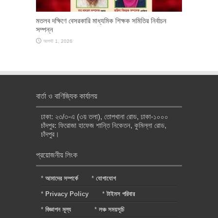
মতলব দক্ষিণে বেসরকারি মাধ্যমিক শিক্ষক সমিতির নির্বাচন
সম্পন্ন
আগস্ট 1, 2026
বার্তা ও বাণিজ্যিক কার্যালয়
ঢাকা: ২৩/৩-এ (৩য় তলা), তোপখানা রোড, ঢাকা-১০০০
চাঁদপুর: ফিরোজা হাফেজ শান্তি নিকেতন, কুমিল্লা রোড,
চাঁদপুর।
প্রয়োজনীয় লিংক
*
আমাদের সম্পর্কে
*
যোগাযোগ
*
Privacy Policy
*
টাইমস পরিবার
*
বিজ্ঞাপন মূল্য
*
লঞ্চ সময়সূচি