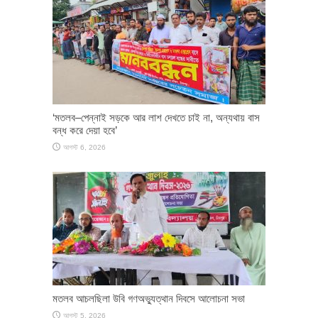
‘মতলব–পেন্নাই সড়কে আর লাশ দেখতে চাই না, অন্যথায় বাস
বন্ধ করে দেয়া হবে’
আগস্ট 6, 2026
মতলব আচলছিলা উবি গণঅভ্যুত্থান দিবসে আলোচনা সভা
আগস্ট 5, 2026