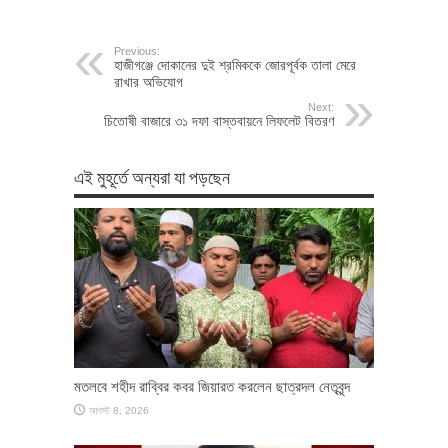
Previous:
হাজীগঞ্জে দোকানের দুই শ্রমিককে জোরপূর্বক তালা মেরে
রাখার অভিযোগ
Next:
চিতোষী বাজারে ৩১ দফা বাস্তবায়নে লিফলেট বিতরণ
এই মুহূর্তে অন্যরা যা পড়ছেন
মতলবে শহীদ রাব্বির কবর জিয়ারত করলেন ছাত্রদল নেতৃবৃন্দ
আগস্ট 8, 2026