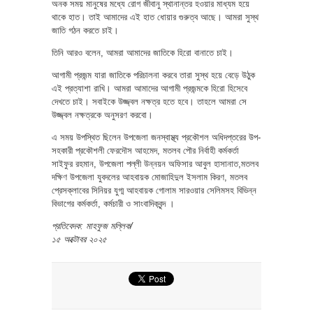
অনক সময় মানুষের মধ্যে রোগ জীবানু স্থানান্তর হওয়ার মাধ্যম হয়ে
থাকে হাত। তাই আমাদের এই হাত ধোয়ার গুরুত্ব আছে। আমরা সুস্থ
জাতি গঠন করতে চাই।
তিনি আরও বলেন, আমরা আমাদের জাতিকে হিরো বানাতে চাই।
আগামী প্রজন্ম যারা জাতিকে পরিচালনা করবে তারা সুস্থ হয়ে বেড়ে উঠুক
এই প্রত্যাশা রাখি। আমরা আমাদের আগামী প্রজন্মকে হিরো হিসেবে
দেখতে চাই। সবাইকে উজ্জ্বল নক্ষত্র হতে হবে। তাহলে আমরা সে
উজ্জ্বল নক্ষত্রকে অনুসরণ করবো।
এ সময় উপস্থিত ছিলেন উপজেলা জনস্বাস্থ্য প্রকৌশল অধিদপ্তরের উপ-
সহকারী প্রকৌশলী ফেরদৌস আহমেদ, মতলব পৌর নির্বাহী কর্মকর্তা
সাইফুর রহমান, উপজেলা পল্লী উন্নয়ন অফিসার আবুল হাসানাত,মতলব
দক্ষিণ উপজেলা যুবদলের আহবায়ক মোজাহিদুল ইসলাম কিরণ, মতলব
প্রেসক্লাবের সিনিয়র যুগ্ম আহবায়ক গোলাম সারওয়ার সেলিমসহ বিভিন্ন
বিভাগের কর্মকর্তা, কর্মচারী ও সাংবাদিকবৃন্দ ।
প্রতিবেদক: মাহফুজ মল্লিক/
১৫ অক্টোবর ২০২৫