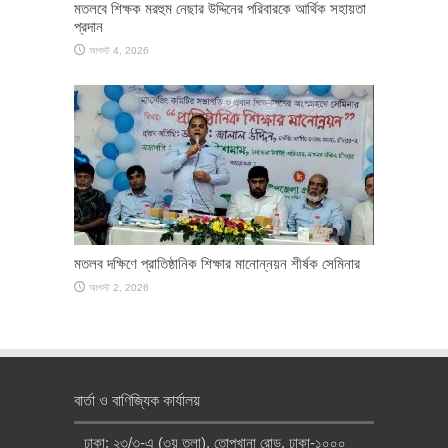
মতলবে শিক্ষক মরহুম নেছার উদ্দিনের পরিবারকে আর্থিক সহায়তা
প্রদান
আগস্ট 4, 2026
মতলব দক্ষিণে প্রাতিষ্ঠানিক শিক্ষার মানোন্নয়ন শীর্ষক সেমিনার
আগস্ট 2, 2026
বার্তা ও বাণিজ্যিক কার্যালয়
ঢাকা: ২৩/৩-এ (৩য় তলা), তোপখানা রোড, ঢাকা-১০০০