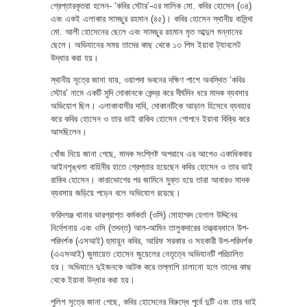
গ্রেপ্তারকৃতরা হলেন- ‘কবির স্টোর’-এর মালিক মো. কবির হোসেন (৩৪)
এবং একই এলাকার সামছুর রহমান (৪৫)। কবির হোসেন স্থানীয় বাসিন্দা
মো. আলী হোসেনের ছেলে এবং সামছুর রহমান মৃত আব্দুল মন্নানের
ছেলে। অভিযানের সময় তাদের কাছ থেকে ১৩ পিস ইয়াবা ট্যাবলেট
উদ্ধার করা হয়।
স্থানীয় সূত্রে জানা যায়, ওয়াপদা ভবনের দক্ষিণ পাশে অবস্থিত ‘কবির
স্টোর’ নামে একটি মুদি দোকানকে কেন্দ্র করে দীর্ঘদিন ধরে মাদক ব্যবসার
অভিযোগ ছিল। এলাকাবাসীর দাবি, দোকানটিকে আড়াল হিসেবে ব্যবহার
করে কবির হোসেন ও তার ভাই রাকিব হোসেন গোপনে ইয়াবা বিক্রি করে
আসছিলেন।
খোঁজ নিয়ে জানা গেছে, মাদক সংশ্লিষ্ট অপরাধে এর আগেও একাধিকবার
আইনশৃঙ্খলা বাহিনীর হাতে গ্রেপ্তার হয়েছেন কবির হোসেন ও তার ভাই
রাকিব হোসেন। কারাভোগের পর জামিনে মুক্ত হয়ে তারা আবারও মাদক
ব্যবসায় জড়িয়ে পড়েন বলে অভিযোগ রয়েছে।
ফরিদগঞ্জ থানার ভারপ্রাপ্ত কর্মকর্তা (ওসি) মোহাম্মদ হেলাল উদ্দিনের
নির্দেশনায় এবং ওসি (তদন্ত) আল-আমিন তালুকদারের তত্ত্বাবধানে উপ-
পরিদর্শক (এসআই) হুমায়ুন কবির, আরিফ সরকার ও সহকারী উপ-পরিদর্শক
(এএসআই) জুমায়েত হোসেন জুয়েলের নেতৃত্বে অভিযানটি পরিচালিত
হয়। অভিযানে দুইজনকে আটক করে তল্লাশি চালানো হলে তাদের কাছ
থেকে ইয়াবা উদ্ধার করা হয়।
পুলিশ সূত্রে জানা গেছে, কবির হোসেনের বিরুদ্ধে পূর্বে দুটি এবং তার ভাই