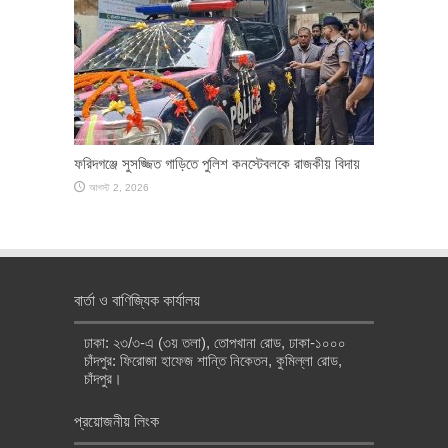
ফরিদগঞ্জে সুসজ্জিত গাড়িতে পুলিশ কনস্টেবলকে রাজকীয় বিদায়
আগস্ট 2, 2026
বার্তা ও বাণিজ্যিক কার্যালয়
ঢাকা: ২৩/৩-এ (৩য় তলা), তোপখানা রোড, ঢাকা-১০০০
চাঁদপুর: ফিরোজা হাফেজ শান্তি নিকেতন, কুমিল্লা রোড,
চাঁদপুর।
প্রয়োজনীয় লিংক