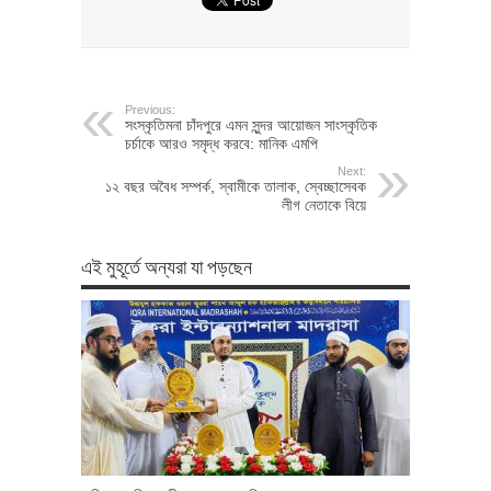
Previous:
সংস্কৃতিমনা চাঁদপুরে এমন সুন্দর আয়োজন সাংস্কৃতিক
চর্চাকে আরও সমৃদ্ধ করবে: মানিক এমপি
Next:
১২ বছর অবৈধ সম্পর্ক, স্বামীকে তালাক, স্বেচ্ছাসেবক
লীগ নেতাকে বিয়ে
এই মুহূর্তে অন্যরা যা পড়ছেন