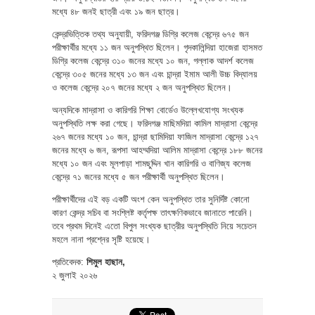
মধ্যে ৪৮ জনই ছাত্রী এবং ১৯ জন ছাত্র।
কেন্দ্রভিত্তিক তথ্য অনুযায়ী, ফরিদগঞ্জ ডিগ্রি কলেজ কেন্দ্রে ৬৭৫ জন
পরীক্ষার্থীর মধ্যে ১১ জন অনুপস্থিত ছিলেন। গৃদকালিন্দিয়া হাজেরা হাসমত
ডিগ্রি কলেজ কেন্দ্রে ৩১০ জনের মধ্যে ১০ জন, গল্লাক আদর্শ কলেজ
কেন্দ্রে ৩০৫ জনের মধ্যে ১৩ জন এবং চান্দ্রা ইমাম আলী উচ্চ বিদ্যালয়
ও কলেজ কেন্দ্রে ২০৭ জনের মধ্যে ২ জন অনুপস্থিত ছিলেন।
অন্যদিকে মাদ্রাসা ও কারিগরি শিক্ষা বোর্ডেও উল্লেখযোগ্য সংখ্যক
অনুপস্থিতি লক্ষ করা গেছে। ফরিদগঞ্জ মাছিমদিয়া কামিল মাদ্রাসা কেন্দ্রে
২৬৭ জনের মধ্যে ১০ জন, চান্দ্রা ছামিদিয়া ফাজিল মাদ্রাসা কেন্দ্রে ১২৭
জনের মধ্যে ৬ জন, রূপসা আহম্মদিয়া আলিম মাদ্রাসা কেন্দ্রে ১৮৮ জনের
মধ্যে ১০ জন এবং মূলপাড়া শামছুদ্দিন খান কারিগরি ও বাণিজ্য কলেজ
কেন্দ্রে ৭১ জনের মধ্যে ৫ জন পরীক্ষার্থী অনুপস্থিত ছিলেন।
পরীক্ষার্থীদের এই বড় একটি অংশ কেন অনুপস্থিত তার সুনির্দিষ্ট কোনো
কারণ কেন্দ্র সচিব বা সংশ্লিষ্ট কর্তৃপক্ষ তাৎক্ষণিকভাবে জানাতে পারেনি।
তবে প্রথম দিনেই এতো বিপুল সংখ্যক ছাত্রীর অনুপস্থিতি নিয়ে সচেতন
মহলে নানা প্রশ্নের সৃষ্টি হয়েছে।
প্রতিবেদক:
শিমুল হাছান,
২ জুলাই ২০২৬