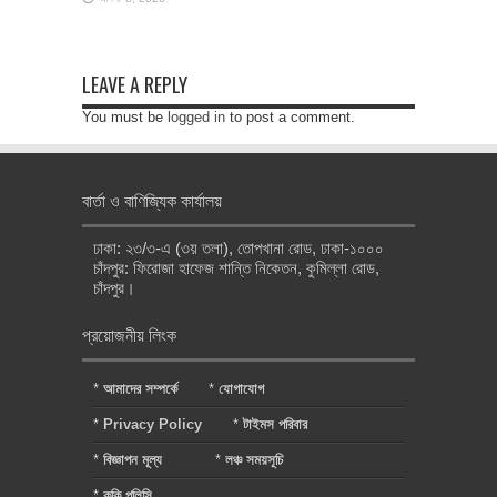
LEAVE A REPLY
You must be
logged in
to post a comment.
বার্তা ও বাণিজ্যিক কার্যালয়
ঢাকা: ২৩/৩-এ (৩য় তলা), তোপখানা রোড, ঢাকা-১০০০
চাঁদপুর: ফিরোজা হাফেজ শান্তি নিকেতন, কুমিল্লা রোড,
চাঁদপুর।
প্রয়োজনীয় লিংক
*
আমাদের সম্পর্কে
*
যোগাযোগ
*
Privacy Policy
*
টাইমস পরিবার
*
বিজ্ঞাপন মূল্য
*
লঞ্চ সময়সূচি
*
কুকি পলিসি