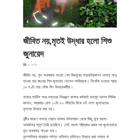
জীবিত নয়,মৃতই উদ্ধার হলো শিশু
জুনায়েদ
in
জাতীয়
জীবিত নয়, মৃত অবস্থায় পাওয়া গেল মিরপুরের পয়োঃনিষ্কাশন নালায় পড়ে
যাওয়া চার বছরের শিশু জুনায়েদ হোসেন সাব্বিরকে। নিখোঁজ হওয়ার প্রায়
১৯ ঘণ্টা তার খোঁজ দিল উদ্ধারকর্মীরা।
ফায়ার সার্ভিস সদর দপ্তরের নিয়ন্ত্রণ কক্ষের কর্মকর্তা মাহমুদ আলম সিদ্দিক
জানান, শুক্রবার বেলা ১০টা ৫০ মিনিটের দিকে ওই নালা জুনায়েদের
মৃতদেহ উদ্ধার করা হয়।
বৃষ্টির কারণে নালায় স্রোত থাকায় ঘটনাস্থল থেকে কিছু দূরে ময়লা-
আবর্জনার স্তূপ তৈরি হয়েছিল। সেই ময়লা পরিষ্কার করার পর জুনায়েদকে
মৃত অবস্থায় পাওয়া যায়।
বৃহস্পতিবার মাঝরাত পর্যন্ত অভিযান চালিয়েও উদ্ধার করা সম্ভব না