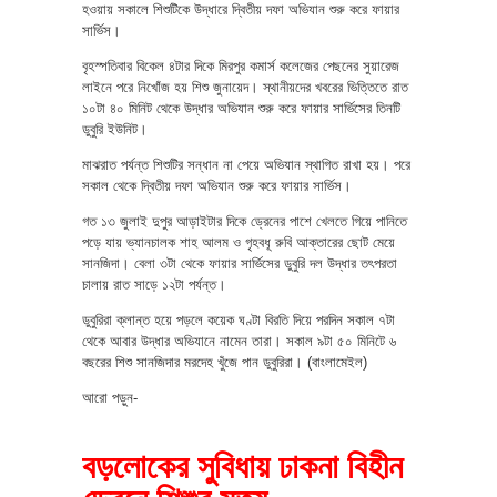
হওয়ায় সকালে শিশুটিকে উদ্ধারে দ্বিতীয় দফা অভিযান শুরু করে ফায়ার
সার্ভিস।
বৃহস্পতিবার বিকেল ৪টার দিকে মিরপুর কমার্স কলেজের পেছনের সুয়ারেজ
লাইনে পরে নিখোঁজ হয় শিশু জুনায়েদ। স্থানীয়দের খবরের ভিত্তিতে রাত
১০টা ৪০ মিনিট থেকে উদ্ধার অভিযান শুরু করে ফায়ার সার্ভিসের তিনটি
ডুবুরি ইউনিট।
মাঝরাত পর্যন্ত শিশুটির সন্ধান না পেয়ে অভিযান স্থাগিত রাখা হয়। পরে
সকাল থেকে দ্বিতীয় দফা অভিযান শুরু করে ফায়ার সার্ভিস।
গত ১৩ জুলাই দুপুর আড়াইটার দিকে ড্রেনের পাশে খেলতে গিয়ে পানিতে
পড়ে যায় ভ্যানচালক শাহ আলম ও গৃহবধূ রুবি আক্তারের ছোট মেয়ে
সানজিদা। বেলা ৩টা থেকে ফায়ার সার্ভিসের ডুবুরি দল উদ্ধার তৎপরতা
চালায় রাত সাড়ে ১২টা পর্যন্ত।
ডুবুরিরা ক্লান্ত হয়ে পড়লে কয়েক ঘণ্টা বিরতি দিয়ে পরদিন সকাল ৭টা
থেকে আবার উদ্ধার অভিযানে নামেন তারা। সকাল ৯টা ৫০ মিনিটে ৬
বছরের শিশু সানজিদার মরদেহ খুঁজে পান ডুবুরিরা। (বাংলামেইল)
আরো পড়ুন-
বড়লোকের সুবিধায় ঢাকনা বিহীন