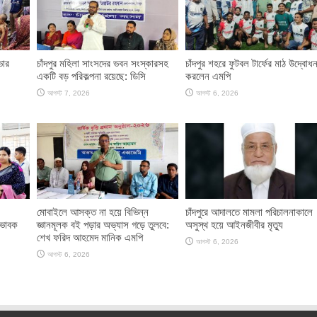
ভার
চাঁদপুর মহিলা সাংসদের ভবন সংস্কারসহ
চাঁদপুর শহরে ফুটবল টার্ফের মাঠ উদ্বোধ
একটি বড় পরিকল্পনা রয়েছে: ডিসি
করলেন এমপি
আগস্ট 7, 2026
আগস্ট 6, 2026
মোবাইলে আসক্ত না হয়ে বিভিন্ন
চাঁদপুরে আদালতে মামলা পরিচালনাকালে
িভাবক
জ্ঞানমূলক বই পড়ার অভ্যাস গড়ে তুলবে:
অসুস্থ হয়ে আইনজীবীর মৃত্যু
শেখ ফরিদ আহমেদ মানিক এমপি
আগস্ট 6, 2026
আগস্ট 6, 2026