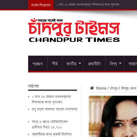
সংবাদ শিরোনাম
তনু হত্যা&
প্রচ্ছদ
শীর্ষ
জাতীয়
রাজনীতি
বিশ্ব
সারা
সর্বশেষ
Home
/
চাঁদপুর
/
চাঁদপুর জেল
১ লাখ ১৯ হাজার অবসরপ্রাপ্ত
শিক্ষকদের জন্য সুসংবাদ
তনু হত্যা মামলায় সাবেক সেনাসদস্য ফের গ্রেপ্তার
সাড়ে ৬ বছরে মোটরসাইকেল
দুর্ঘটনায় নিহত ১৫,৭১২
প্রবাসীদের জন্য জরুরি নির্দেশনা