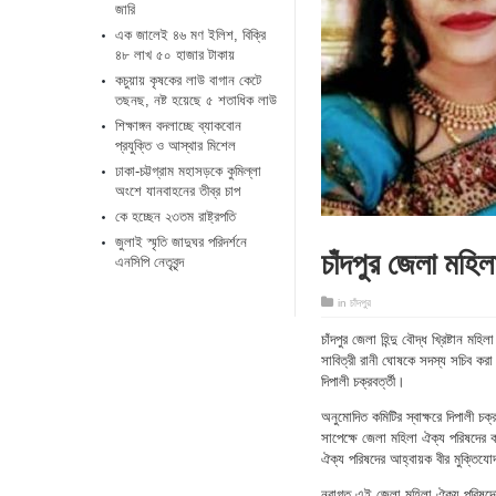
জারি
এক জালেই ৪৬ মণ ইলিশ, বিক্রি
৪৮ লাখ ৫০ হাজার টাকায়
কচুয়ায় কৃষকের লাউ বাগান কেটে
তছনছ, নষ্ট হয়েছে ৫ শতাধিক লাউ
শিক্ষাঙ্গন বদলাচ্ছে ব্যাকবোন
প্রযুক্তি ও আস্থার মিশেল
ঢাকা-চট্টগ্রাম মহাসড়কে কুমিল্লা
অংশে যানবাহনের তীব্র চাপ
কে হচ্ছেন ২৩তম রাষ্ট্রপতি
জুলাই স্মৃতি জাদুঘর পরিদর্শনে
চাঁদপুর জেলা মহি
এনসিপি নেতৃবৃন্দ
in
চাঁদপুর
চাঁদপুর জেলা হিন্দু বৌদ্ধ খ্রিষ্টান 
সাবিত্রী রানী ঘোষকে সদস্য সচিব করা
দিপালী চক্রবর্ত্তী।
অনুমোদিত কমিটির স্বাক্ষরে দিপালী চক্
সাপেক্ষে জেলা মহিলা ঐক্য পরিষদের 
ঐক্য পরিষদের আহ্বায়ক বীর মুক্তিযো
নবাগত এই জেলা মহিলা ঐক্য পরিষদের আ