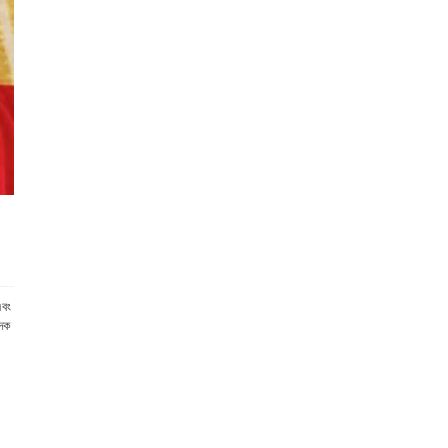
এবং
াদক