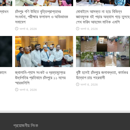
দ্বোধন
চাঁদপুর গণি উবিতে বৃত্তিপ্রাপ্তদের
মোবাইলে আসক্ত না হয়ে বিভিন্ন
সংবর্ধনা, পরীক্ষার ফলাফল ও অভিভাবক
জ্ঞানমূলক বই পড়ার অভ্যাস গড়ে তুলবে
সমাবেশ
শেখ ফরিদ আহমেদ মানিক এমপি
আগস্ট 6, 2026
আগস্ট 6, 2026
াকালে
জ্বালানি-গ্যাস সংকট ও দ্রব্যমূল্যের
বৃষ্টি হলেই চাঁদপুরে জলাবদ্ধতা, কার্যকর
ঊর্ধ্বগতির প্রতিবাদে চাঁদপুরে ১১ দলের
উদ্যোগ চায় শহরবাসী
স্মারকলিপি
আগস্ট 6, 2026
আগস্ট 6, 2026
প্রয়োজনীয় লিংক