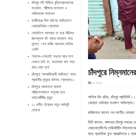
চাঁদপুর গণি উবিতে বৃত্তিপ্রাপ্তদের
সংবর্ধনা, পরীক্ষার ফলাফল ও
অভিভাবক সমাবেশ
হাজীগঞ্জে শিশু ধর্ষণের অভিযোগে
কেয়ারটেকার গ্রেপ্তার
মোবাইলে আসক্ত না হয়ে বিভিন্ন
জ্ঞানমূলক বই পড়ার অভ্যাস গড়ে
তুলবে: শেখ ফরিদ আহমেদ মানিক
এমপি
‘মতলব–পেন্নাই সড়কে আর লাশ
দেখতে চাই না, অন্যথায় বাস বন্ধ
করে দেয়া হবে’
চাঁদপুরে নিম্নমানের
চাঁদপুরে ‘মাদকবিরোধী অভিযান’ নামে
প্রবাসীর মৃত্যুর ঘটনায় গ্রেপ্তার-১
in
চাঁদপুর
চাঁদপুরে আদালতে মামলা
পরিচালনাকালে অসুস্থ হয়ে
আশিক বিন রহিম, চাঁদপুর প্রতিনিধি।। চ
আইনজীবীর মৃত্যু
ভোক্তা অধিকার সংরক্ষণ অধিদপ্তর। মঙ্
১১ দলীয় ঐক্যের নতুন কর্মসূচি
ঘোষণা
জরিমানার আদেশ দেন জাতীয় ভোক্তা অ
তিনি জানান, মঙ্গলবার চাঁদপুর সদর
মেয়াদোত্তীর্ণের তারিখবিহীন নিম্নমান
দায়ে প্রধানিয়া ফুড প্রডাক্টসকে ৫ হা