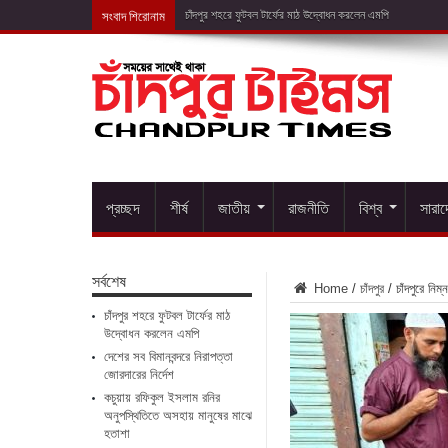
সংবাদ শিরোনাম
দে
প্রচ্ছদ
শীর্ষ
জাতীয়
রাজনীতি
বিশ্ব
সারা
সর্বশেষ
Home
/
চাঁদপুর
/
চাঁদপুরে নিম্
চাঁদপুর শহরে ফুটবল টার্ফের মাঠ
উদ্বোধন করলেন এমপি
দেশের সব বিমানবন্দরে নিরাপত্তা
জোরদারের নির্দেশ
কচুয়ায় রফিকুল ইসলাম রনির
অনুপস্থিতিতে অসহায় মানুষের মাঝে
হতাশা