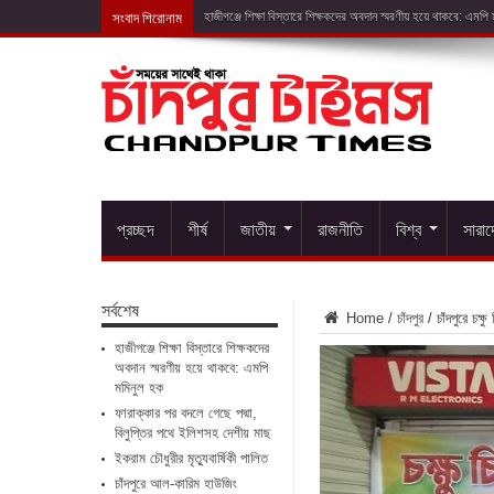
সংবাদ শিরোনাম
ফারাক্কার প
প্রচ্ছদ
শীর্ষ
জাতীয়
রাজনীতি
বিশ্ব
সারা
সর্বশেষ
Home
/
চাঁদপুর
/
চাঁদপুরে চক
হাজীগঞ্জে শিক্ষা বিস্তারে শিক্ষকদের
অবদান স্মরণীয় হয়ে থাকবে: এমপি
মমিনুল হক
ফারাক্কার পর বদলে গেছে পদ্মা,
বিলুপ্তির পথে ইলিশসহ দেশীয় মাছ
ইকরাম চৌধুরীর মৃত্যুবার্ষিকী পালিত
চাঁদপুরে আল-কারিম হাউজিং