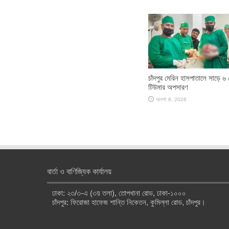
চাঁদপুর মেরিন হাসপাতালে সাড়ে ৬
টিউমার অপসারণ
আগস্ট 8, 2026
বার্তা ও বাণিজ্যিক কার্যালয়
ঢাকা: ২৩/৩-এ (৩য় তলা), তোপখানা রোড, ঢাকা-১০০০
চাঁদপুর: ফিরোজা হাফেজ শান্তি নিকেতন, কুমিল্লা রোড, চাঁদপুর।