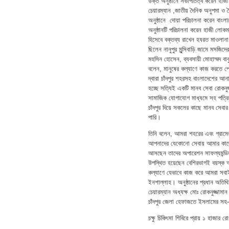
উক্ত অনুষ্ঠানে সভাপতিত্ব করেন হাজী 
চেয়ারম্যান ,জাতীয় দৈনিক অনুপমা ও 
অনুষ্ঠানে দোয়া পরিচালনা করেন বা
অনুষ্ঠানটি পরিচালনা করেন হাজী লোকম
হিসেবে বক্তব্য রাখেন হযরত মাওলান
ছিলেন নানুপুর মুন্সিবাড়ি জামে মসজি
মহসিন হোসেন, ব্যবসায়ী মোহাম্মদ ব
বলেন, মানুষের কল্যাণে কাজ করতে প
দ্বারা চাঁদপুর শহরসহ বাংলাদেশের আন
হচ্ছে সত্যিই একটি মানব সেবা রোক
সামাজিক যোগাযোগ মাধ্যমে সহ পত্রি
চাঁদপুর দিয়ে সকলের কাছে মানব সেবা
পারি।
তিনি বলেন, আমরা শহরের এবং গ্রামেরও
আপনাদের যেকোনো সেবায় আমার কাছ
আসছেন তাদের অপারেশন সাফল্যমন্ডি
উপস্থিত হয়েছেন বেশিরভাগই বয়স্ক
কল্যাণে যেভাবে কাজ করে আমরা সবাই
ইনশাল্লাহ। অনুষ্ঠানের প্রধান অতিথি 
চেয়ারম্যান অধ্যক্ষ মোঃ রোকনুজ্জা
চাঁদপুর জেলা হেফাজতে ইসলামের সহ
চক্ষু চিকিৎসা শিবিরে প্রায় ১ হাজার 