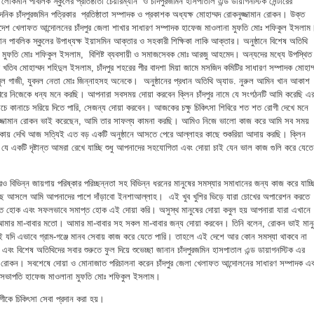
লোকমান পাবলিক স্কুলের প্রতিষ্ঠাতা চেয়ারম্যান ও চাঁদপুরজমিন হাসপাতাল এন্ড ডায়াগনস্টিক সেন্টারের
দৈনিক চাঁদপুরজমিন পত্রিকার প্রতিষ্ঠাতা সম্পাদক ও প্রকাশক অধ্যক্ষ মোহাম্মদ রোকনুজ্জামান রোকন। উক্ত
ংলাদেশ খেলাফত আন্দোলনের চাঁদপুর জেলা শাখার সাধারণ সম্পাদক হাফেজ মাওলানা মুফতি মোঃ শফিকুল ইসলাম
ান পাবলিক স্কুলের উপাধ্যক্ষ ইয়াসমিন আক্তার ও সহকারী শিক্ষিকা লাকি আক্তার। অনুষ্ঠানে বিশেষ অতিথি
া মুফতি মোঃ শফিকুল ইসলাম, বিশিষ্ট ব্যবসায়ী ও সমাজসেবক মোঃ আরজু আহমেদ। অন্যদের মধ্যে উপস্থিত
দের খতিব মোহাম্মদ শহিদুল ইসলাম, চাঁদপুর শহরের পীর বাদশা মিয়া জামে মসজিদ কমিটির সাধারণ সম্পাদক মোহাম্
াবুল গাজী, যুবদল নেতা মোঃ জিন্নাহসহ অনেকে। অনুষ্ঠানের প্রধান অতিথি অ্যাড. নুরুল আমিন খান আকাশ
েরে নিজেকে ধন্য মনে করছি। আপনারা সবসময় দোয়া করবেন ক্লিন চাঁদপুর নামে যে সংগঠনটি আমি করেছি এ
াচে কানাচে সরিয়ে দিতে পারি, সেজন্য দোয়া করবেন। আজকের চক্ষু চিকিৎসা শিবিরে শত শত রোগী দেখে মনে
নুজ্জামান রোকন ভাই করেছেন, আমি তার সাফল্য কামনা করছি। আমিও নিজে ভালো কাজ করে আমি সব সময়
কায় দেখি আজ সত্যিই এত বড় একটি অনুষ্ঠানে আসতে পেরে আল্লাহর কাছে শুকরিয়া আদায় করছি। ক্লিন
র যে একটি দৃষ্টান্ত আমরা রেখে যাচ্ছি শুধু আপনাদের সহযোগিতা এবং দোয়া চাই যেন ভাল কাজ গুলি করে যেতে
 বিভিন্ন জায়গায় পরিষ্কার পরিচ্ছন্নতা সহ বিভিন্ন ধরনের মানুষের সমস্যার সমাধানের জন্য কাজ করে যাচ্
ে আসলে আমি আপনাদের পাশে দাঁড়াবো ইনশাআল্লাহ। এই খুব খুশির ভিড়ে যারা চোখের অপারেশন করতে
ত হোক এবং সফলভাবে সমাপ্ত হোক এই দোয়া করি। অসুস্থ মানুষের দোয়া কবুল হয় আপনারা যারা এখানে
 আমার মা-বাবার মতো। আমার মা-বাবার সহ সকল মা-বাবার জন্য দোয়া করবেন। তিনি বলেন, রোকন ভাই মানু
 যদি এভাবে গ্রাম-গঞ্জে মানব সেবায় কাজ করে যেতে পারি। তাহলে এই দেশে আর কোন সমস্যা থাকবে না
এবং বিশেষ অতিথিদের সবার শুরুতে ফুল দিয়ে শুভেচ্ছা জানান চাঁদপুরজমিন হাসপাতাল এন্ড ডায়াগনস্টিক এর
মান রোকন। সবশেষে দোয়া ও মোনাজাত পরিচালনা করেন চাঁদপুর জেলা খেলাফত আন্দোলনের সাধারণ সম্পাদক এ
-সভাপতি হাফেজ মাওলানা মুফতি মোঃ শফিকুল ইসলাম।
রোগীকে চিকিৎসা সেবা প্রদান করা হয়।