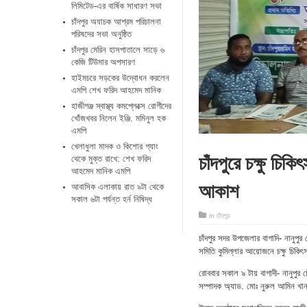
লিমিটেড-এর বার্ষিক সাধারণ সভা
চাঁদপুর অযাচক আশ্রম পরিচালনা
পরিষদের সভা অনুষ্ঠিত
চাঁদপুর মেরিন হাসপাতালে সাড়ে ৬
কেজি টিউমার অপসারণ
হাইমচরে সড়কের উদ্বোধন করলেন
এমপি শেখ ফরিদ আহমেদ মানিক
হাজীগঞ্জ স্বাস্থ্য কমপ্লেক্সে রোগীদের
খোঁজখবর নিলেন ইঞ্জি. মমিনুল হক
এমপি
খেলাধুলা মাদক ও কিশোর গ্যাং
চাঁদপুরে চক্ষু চি
থেকে মুক্ত রাখে: শেখ ফরিদ
আহমেদ মানিক এমপি
আকাশ
আবাসিক এলাকায় রাত ৯টা থেকে
সকাল ৬টা পর্যন্ত হর্ন নিষিদ্ধ
in
চাঁদপুর
চাঁদপুর সদর উপজেলার বাগাদি- নানুপুর
সমিতি কুমিল্লার আয়োজনে চক্ষু চিকিৎ
রোববার সকাল ৯ টায় বাগাদী- নানুপুর চ
সম্পাদক অ্যাড. মোঃ নুরুল আমিন 