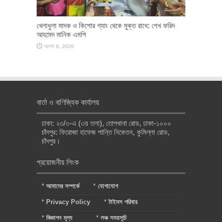
খেলাধুলা মাদক ও কিশোর গ্যাং থেকে মুক্ত রাখে: শেখ ফরিদ
আহমেদ মানিক এমপি
আগস্ট 8, 2026
বার্তা ও বাণিজ্যিক কার্যালয়
ঢাকা: ২৩/৩-এ (৩য় তলা), তোপখানা রোড, ঢাকা-১০০০
চাঁদপুর: ফিরোজা হাফেজ শান্তি নিকেতন, কুমিল্লা রোড,
চাঁদপুর।
প্রয়োজনীয় লিংক
*
আমাদের সম্পর্কে
*
যোগাযোগ
*
Privacy Policy
*
টাইমস পরিবার
*
বিজ্ঞাপন মূল্য
*
লঞ্চ সময়সূচি