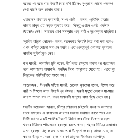
বছরের পর বছর ধরে বিষয়টি নিয়ে দাবি উঠলেও দৃশ্যমান কোনো পদক্ষেপ
দেখা যায়নি বলে জানান তারা।
ওয়ারলেস বাজারের ব্যবসায়ী, সাগর গাজী – বলেন, প্রতিদিন হাজার
হাজার মানুষ এই সড়ক ব্যবহার করে। কিন্তু এখানে একটি পাবলিক
টয়লেটও নেই। সবচেয়ে বেশি সমস্যায় পড়ে নারী ও দূরপাল্লার যাত্রীরা।
স্থানীয় বাসিন্দা সোহেল- বলেন, অনেকবার বিষয়টি নিয়ে কথা বলা হলেও
এখন পর্যন্ত কোনো সমাধান হয়নি। এত গুরুত্বপূর্ণ এলাকায় ন্যূনতম
নাগরিক সুবিধাটুকুও নেই।
বাস যাত্রী, আলামিন মুন্সি বলেন, দীর্ঘ সময় রাস্তায় থাকার পর প্রয়োজন
হলে আশপাশের বাসাবাড়ি, মসজিদ কিংবা মাদ্রাসায় যেতে হয়। এতে খুব
বিব্রতকর পরিস্থিতিতে পড়তে হয়।
আরেকজন , সিএনজি মহিলা যাত্রী, রেবেকা সুলতানা বলেন, বিশেষ করে
নারী ও শিশুদের জন্য বিষয়টি খুব কষ্টকর। জরুরি মুহূর্তে কোথাও যাওয়ার
জায়গা পাওয়া যায় না, তখন পার্শ্ববর্তী মানুষের বাসা খুঁজে যেতে হয়।
স্থানীয় কয়েকজন জানান, চাঁদপুর পৌরসভা চাইলেই সড়ক ও জনপদের
সাথে সমন্বয়ে এ ব্যস্ততম জায়গার সমস্যা সমাধান করতে পারে এবং
নির্দিষ্ট স্থানে একটি পাবলিক টয়লেট নির্মাণ করে স্টাফ নিয়োগ ও স্বল্প
খরচের বিনিময়ে পরিচালনার ব্যবস্থা করতে পারে। শহরের বিভিন্ন এলাকায়
এমন ব্যবস্থা চালু রয়েছে বলেও তারা উল্লেখ করেন। তাদের মতে, এ
ধরনের উদ্যোগ নেওয়া হলে সাধারণ মানুষের দীর্ঘদিনের ভোগান্তি