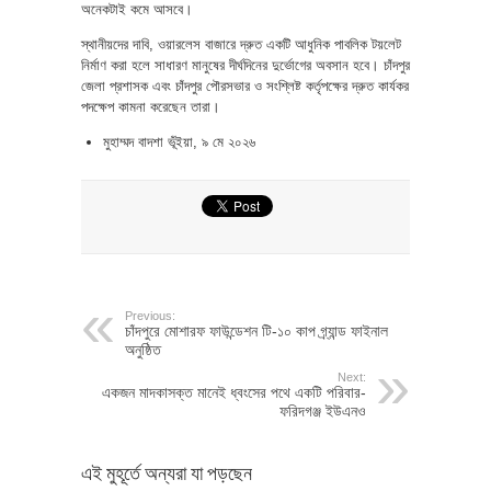
অনেকটাই কমে আসবে।
স্থানীয়দের দাবি, ওয়ারলেস বাজারে দ্রুত একটি আধুনিক পাবলিক টয়লেট
নির্মাণ করা হলে সাধারণ মানুষের দীর্ঘদিনের দুর্ভোগের অবসান হবে। চাঁদপুর
জেলা প্রশাসক এবং চাঁদপুর পৌরসভার ও সংশ্লিষ্ট কর্তৃপক্ষের দ্রুত কার্যকর
পদক্ষেপ কামনা করেছেন তারা।
মুহাম্মদ বাদশা ভূঁইয়া, ৯ মে ২০২৬
Previous:
চাঁদপুরে মোশারফ ফাউন্ডেশন টি-১০ কাপ গ্র্যান্ড ফাইনাল
অনুষ্ঠিত
Next:
একজন মাদকাসক্ত মানেই ধ্বংসের পথে একটি পরিবার-
ফরিদগঞ্জ ইউএনও
এই মুহূর্তে অন্যরা যা পড়ছেন