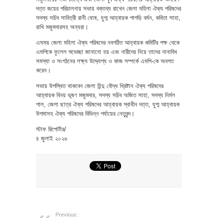
দত্ত জয়ের পরিচালনায় সভায় বক্তব্য রাখেন জেলা মহিলা ঐক্য পরিষদের
সদস্য সচিব সাবিত্রী রানী ঘোষ, যুগ্ম আহ্বায়ক পাপড়ি বর্মন, কবিতা সাহা,
রাখি মজুমদারসহ অন্যরা।
এসময় জেলা মহিলা ঐক্য পরিষদের নবগঠিত আহ্বায়ক কমিটির পক্ষ থেকে
এমপিকে ফুলেল শুভেচ্ছা জানানো হয় এবং নারীদের নিয়ে তাদের নানাবিধ
সমস্যা ও সংগঠনের লক্ষ্য উদ্দ্যেশ্য ও কাজ সম্পর্কে এমপি-কে অবগত
করেন।
সভায় উপস্থিত থাকবেন জেলা হিন্দু বৌদ্ধ খ্রিষ্টান ঐক্য পরিষদের
আহ্বায়ক বিনয় ভূষণ মজুমদার, সদস্য সচিব অজিত সাহা, সদস্য নির্মল
পাল, জেলা ছাত্র ঐক্য পরিষদের আহ্বায়ক স্বাধীন দত্ত, যুগ্ম আহ্বায়ক
উপমাসহ ঐক্য পরিষদের বিভিন্ন পর্যায়ের নেতৃবৃন্দ।
স্টাফ রিপোর্টার/
৪ জুলাই ২০২৬
Previous: