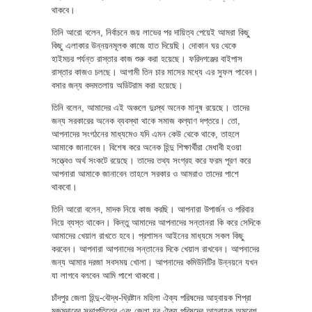
থাকবে।
তিনি আরো বলেন, নির্বাচনে জয় লাভের পর দায়িত্ব পেয়েই আমরা কিছু
কিছু এলাকার উন্নয়নমূলক কাজে হাত দিয়েছি। দোকান ঘর থেকে
হাইমচর পর্যন্ত রাস্তার কাজ শুরু করা হয়েছে। ফরিদগঞ্জের বাইপাস
রাস্তার কাজও চলছে। আগামী তিন চার মাসের মধ্যে এর সুফল পাবেন।
বসার জন্য কদমতলায় অডিটরাম করা হয়েছে।
তিনি বলেন, আমাদের এই অঞ্চলে দুঃস্থ অনেক মানুষ রয়েছে। তাদের
জন্য সরকারের অনেক ব্যবস্থা থাকে সমাজ কল্যাণ দপ্তরে। তো,
আপনাদের সংগঠনের মাধ্যমেও যদি এমন কেউ থেকে থাকে, তাহলে
আমাকে জানাবেন। বিশেষ করে অনেক হিন্দু শিক্ষার্থীরা মেধাবী হওয়া
সত্ত্বেও অর্থ সংকটে রয়েছে। তাদের তথ্য সংগ্রহ করে ফরম পূরণ করে
আপনারা আমাকে জানাবেন তাহলে সরকার ও আমরাও তাদের পাশে
থাকবো।
তিনি আরো বলেন, মাদক নিয়ে কাজ করছি। আপনারা উপার্জন ও পরিবার
নিয়ে ব্যস্ত থাকেন। কিন্তু আমাদের আপনাদের সন্তানরা কি করে সেদিকে
আমাদের খেয়াল রাখতে হবে। প্রশাসন আইনের মাধ্যমে সকল কিছু
করবেন। আপনারা আপনাদের সন্তানের দিকে খেয়াল রাখবেন। আপনাদের
জন্য আমার দরজা সবসময় খোলা। আপনাদের কমিউনিটির উন্নয়নে যখন
যা লাগবে বলবেন আমি পাশে থাকবো।
চাঁদপুর জেলা হিন্দু-বৌদ্ধ-খ্রিষ্টান মহিলা ঐক্য পরিষদের আহ্বায়ক শিপ্রা
মজুমদারের সভাপতিত্বে এবং জেলা যুব ঐক্য পরিষদের আহ্বায়ক অমরেশ