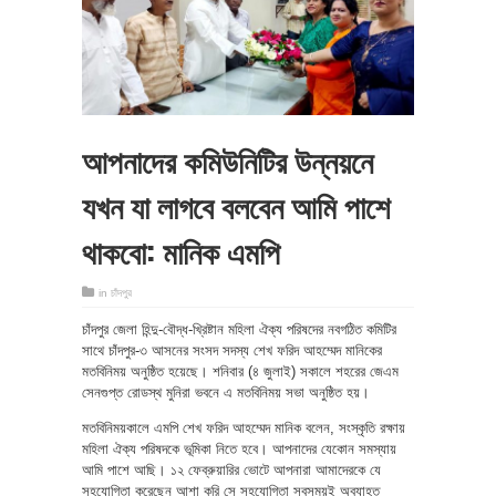
আপনাদের কমিউনিটির উন্নয়নে
যখন যা লাগবে বলবেন আমি পাশে
থাকবো: মানিক এমপি
in
চাঁদপুর
চাঁদপুর জেলা হিন্দু-বৌদ্ধ-খ্রিষ্টান মহিলা ঐক্য পরিষদের নবগঠিত কমিটির
সাথে চাঁদপুর-৩ আসনের সংসদ সদস্য শেখ ফরিদ আহম্মেদ মানিকের
মতবিনিময় অনুষ্ঠিত হয়েছে। শনিবার (৪ জুলাই) সকালে শহরের জেএম
সেনগুপ্ত রোডস্থ মুনিরা ভবনে এ মতবিনিময় সভা অনুষ্ঠিত হয়।
মতবিনিময়কালে এমপি শেখ ফরিদ আহম্মেদ মানিক বলেন, সংস্কৃতি রক্ষায়
মহিলা ঐক্য পরিষদকে ভূমিকা নিতে হবে। আপনাদের যেকোন সমস্যায়
আমি পাশে আছি। ১২ ফেব্রুয়ারির ভোটে আপনারা আমাদেরকে যে
সহযোগিতা করেছেন আশা করি সে সহযোগিতা সবসময়ই অব্যাহত