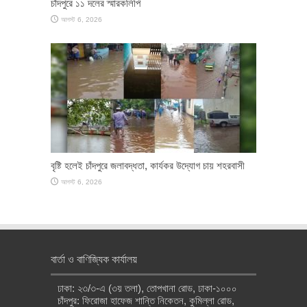
চাঁদপুরে ১১ দলের স্মারকলিপি
আগস্ট 6, 2026
বৃষ্টি হলেই চাঁদপুরে জলাবদ্ধতা, কার্যকর উদ্যোগ চায় শহরবাসী
আগস্ট 6, 2026
বার্তা ও বাণিজ্যিক কার্যালয়
ঢাকা: ২৩/৩-এ (৩য় তলা), তোপখানা রোড, ঢাকা-১০০০
চাঁদপুর: ফিরোজা হাফেজ শান্তি নিকেতন, কুমিল্লা রোড,