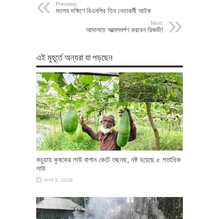
Previous:
মতলব দক্ষিণে বিএনপির তিন নেতাকর্মী আটক
Next:
আদালতে আত্মসমর্পণ করবেন রিজভী!
এই মুহূর্তে অন্যরা যা পড়ছেন
কচুয়ায় কৃষকের লাউ বাগান কেটে তছনছ, নষ্ট হয়েছে ৫ শতাধিক
লাউ
আগস্ট 8, 2026