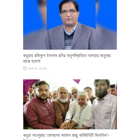
কচুয়ায় রফিকুল ইসলাম রনির অনুপস্থিতিতে অসহায় মানুষের
মাঝে হতাশা
আগস্ট 6, 2026
কচুয়া নাওপুরায় ‘মোস্তফা কামাল বাচ্চু কমিউনিটি ক্লিনিক’-