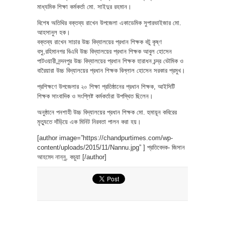
মাধ্যমিক শিক্ষা কর্মকর্তা মো. সাইদুর রহমান।
বিশেষ অতিথির বক্তব্য রাখেন উপজেলা একাডেমিক সুপারভাইজার মো.
আহসানুল হক।
বক্তব্য রাখেন সাচার উচ্চ বিদ্যালয়ের প্রধান শিক্ষক বটু কৃষ্ণ
বসু,রহিমানগর বিএবি উচ্চ বিদ্যালয়ের প্রধান শিক্ষক আবুল হোসেন
পাটওয়ারী,নন্দনপুর উচ্চ বিদ্যালয়ের প্রধান শিক্ষক হারাধন চন্দ্র ভৌমিক ও
বারৈয়ারা উচ্চ বিদ্যালয়ের প্রধান শিক্ষক বিল্লাল হোসেন সরকার প্রমুখ।
প্রশিক্ষণে উপজেলার ২০ শিক্ষা প্রতিষ্ঠানের প্রধান শিক্ষক, আইসিটি
শিক্ষক সাংবাদিক ও সংশ্লিষ্ট কর্মকর্তারা উপস্থিত ছিলেন।
অনুষ্ঠানে পনশাহী উচ্চ বিদ্যালয়ের প্রধান শিক্ষক মো. হুমায়ূন কবিরের
মৃত্যুতে দাঁড়িয়ে এক মিনিট নিরবতা পালন করা হয়।
[author image=”https://chandpurtimes.com/wp-
content/uploads/2015/11/Nannu.jpg” ] প্রতিবেদক- জিসান
আহমেদ নান্নু, কচুয়া [/author]