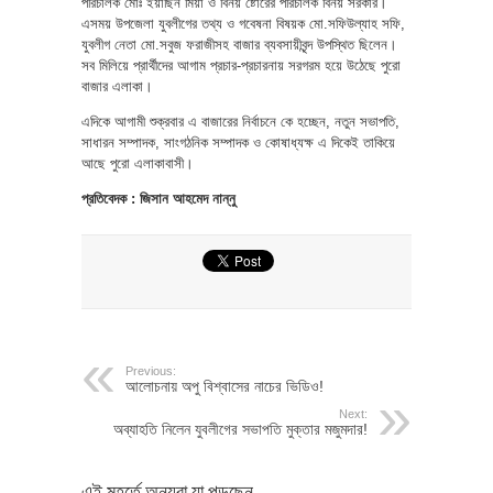
পরিচালক মোঃ ইয়াছিন মিয়া ও বিনয় ষ্টোরের পরিচালক বিনয় সরকার।
এসময় উপজেলা যুবলীগের তথ্য ও গবেষনা বিষয়ক মো.সফিউল্যাহ সফি,
যুবলীগ নেতা মো.সবুজ ফরাজীসহ বাজার ব্যবসায়ীবৃন্দ উপস্থিত ছিলেন।
সব মিলিয়ে প্রার্থীদের আগাম প্রচার-প্রচারনায় সরগরম হয়ে উঠেছে পুরো
বাজার এলাকা।
এদিকে আগামী শুক্রবার এ বাজারের নির্বাচনে কে হচ্ছেন, নতুন সভাপতি,
সাধারন সম্পাদক, সাংগঠনিক সম্পাদক ও কোষাধ্যক্ষ এ দিকেই তাকিয়ে
আছে পুরো এলাকাবাসী।
প্রতিবেদক : জিসান আহমেদ নান্নু
Previous:
আলোচনায় অপু বিশ্বাসের নাচের ভিডিও!
Next:
অব্যাহতি নিলেন যুবলীগের সভাপতি মুক্তার মজুমদার!
এই মুহূর্তে অন্যরা যা পড়ছেন