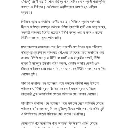
এপ্রিল) যাচাই-বাছাই শেষে বিভিন্ন পদে মোট ১১ জন প্রার্থী প্রতিদ্বন্দিতা
করছেন এ নির্বাচনে। ভোটগ্রহন অনুষ্ঠিত হবে আগামী ২৭ এপ্রিল
শুক্রবার।
নির্বাচনে প্রায় ৩ শতাধিক ভোটার রয়েছে। নির্বাচনে প্রধান কমিশনার
হিসেবে দায়িত্বে রয়েছেন বাজারের বিশিষ্ট ব্যবসায়ী হাজী মোঃ আবু তাহের,
সহকারী কমিশনার হিসাবে রয়েছেন ইউপি সদস্য ওমর ফারুক ও সাবেক
ইউপি সদস্য ডা. সুমন পাটওয়ারী।
মনোনয়নপত্র জমাদানের শেষ দিনে সভাপতি পদে উৎসব মুখর পরিবেশে
দায়িত্বপ্রাপ্ত নির্বাচন কমিশনার মো.ওমর ফারুকের হাতে মনোনয়ন পত্র
জমাদেন ইউপি সদস্য ও বিশিষ্ট ব্যবসায়ী মোঃ ইব্রাহীম বেপারী, বিশিষ্ট
ব্যবসায়ী সফিকুল ইসলাম পাঠান স্বপন, মেসার্স জামাল বেকারী এন্ড
ষ্টোরের পরিচালক মোঃ জামাল হোসেন ও সাবেক ইউপি সদস্য মোঃ জাকির
হোসেন মুন্সি।
সাধারণ সম্পাদক পদে মনোনয়ন পত্র জমাদেন শামীমা বস্ত্র বিতানের
পরিচালক ও বিশিষ্ট ব্যবসায়ী মোঃ নজরুল ইসলাম স্বপন ও সিমম
লাইব্রেরী এন্ড ভ্যারাইটিজ ষ্টোরের পরিচালক মোঃ কামাল হোসেন।
সাংগঠনিক সম্পাদক পদে মনোনয়ন পত্র জমাদেন সৈয়দ আফ্রিদি ষ্টোরের
পরিচালক বশির আহমেদ, বিশাল এন্টারপ্রাইজের পরিচালক মোঃ জহির মুন্সি
ও বিসমিল্লাহ ষ্টোরের পরিচালক মোঃ সাদেক প্রধানিয়া।
কোষাধ্যক্ষ পদে মনোনয়ন পত্র জমাদেন বিসমিল্লাহ বেডিং ষ্টোরের