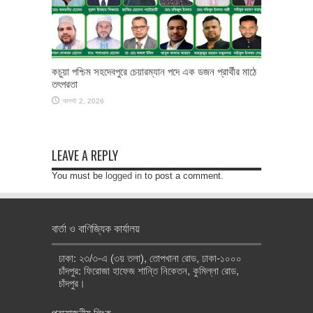
কচুয়া পশ্চিম সহদেবপুরে চেয়ারম্যান পদে এক ডজন প্রার্থীর মাঠে
তৎপরতা
আগস্ট 2, 2026
LEAVE A REPLY
You must be
logged in
to post a comment.
বার্তা ও বাণিজ্যিক কার্যালয়
ঢাকা: ২৩/৩-এ (৩য় তলা), তোপখানা রোড, ঢাকা-১০০০
চাঁদপুর: ফিরোজা হাফেজ শান্তি নিকেতন, কুমিল্লা রোড,
চাঁদপুর।
প্রয়োজনীয় লিংক