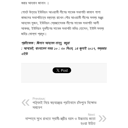
করার আহবান জানান ।
গোহট উত্তর ইউনিয়ন আওয়ামী লীগের সাবেক সভাপতি কামাল পাশা
কাজলের সভাপতিত্বে বক্তব্য রাখেন পৌর আওয়ামী লীগের সদস্য মঞ্জুর
আহমেদ সুজন, ইউনিয়ন স্বেচ্ছাসেবক লীগের সাবেক সভাপতি আলী
আকবর, ইউনিয়ন যুবলীগের সাবেক সভাপতি মনির হোসেন, ইউপি সদস্য
জহির মোল্লা প্রমূখ।
প্রতিবেদক : জিসান আহমেদ নান্নু, কচুয়া
: আপডেট, বাংলাদেশ সময় ১০ : ৩০ পিএম, ১৪ জুলাই ২০১৭, শুক্রবার
এইউ
Previous:
পাঠ্যবই নিয়ে ষড়যন্ত্রের প্রতিবাদে চাঁদপুবে বিক্ষোভ
সমাবেশ
Next:
দাম্পত্য সুখে রাখতে স্বামী-স্ত্রীর বয়স ও উচ্চতায় কতো
হওয়া উচিত