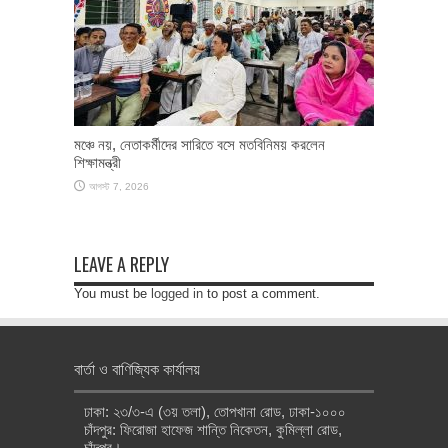
মঞ্চে নয়, নেতাকর্মীদের সারিতে বসে মতবিনিময় করলেন
শিক্ষামন্ত্রী
আগস্ট 7, 2026
LEAVE A REPLY
You must be
logged in
to post a comment.
বার্তা ও বাণিজ্যিক কার্যালয়
ঢাকা: ২৩/৩-এ (৩য় তলা), তোপখানা রোড, ঢাকা-১০০০
চাঁদপুর: ফিরোজা হাফেজ শান্তি নিকেতন, কুমিল্লা রোড,
চাঁদপুর।