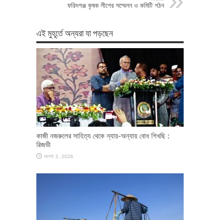
ফরিদগঞ্জ কৃষক লীগের সম্মেলন ও কমিটি গঠন
এই মুহূর্তে অন্যরা যা পড়ছেন
কাজী নজরুলের সাহিত্য থেকে ন্যায়-অন্যায় বোধ শিখছি :
রিজভী
আগস্ট 2, 2026