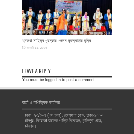
শব্দকথা সাহিত্য পুরস্কার পেলেন নুরুন্নাহার মুন্নি
জানুয়ারি 11, 2026
LEAVE A REPLY
You must be
logged in
to post a comment.
বার্তা ও বাণিজ্যিক কার্যালয়
ঢাকা: ২৩/৩-এ (৩য় তলা), তোপখানা রোড, ঢাকা-১০০০
চাঁদপুর: ফিরোজা হাফেজ শান্তি নিকেতন, কুমিল্লা রোড,
চাঁদপুর।