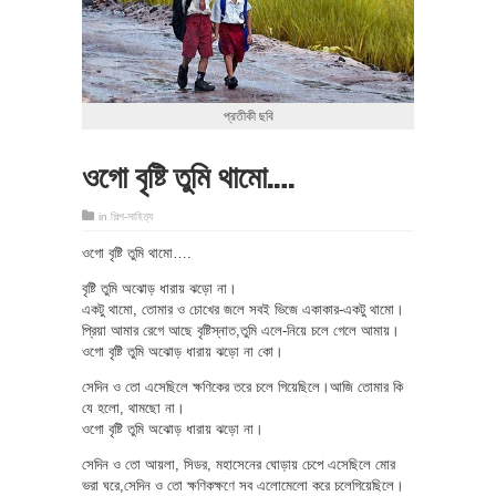
প্রতীকী ছবি
ওগো বৃষ্টি তুমি থামো….
in
শিল্প-সাহিত্য
ওগো বৃষ্টি তুমি থামো….
বৃষ্টি তুমি অঝোড় ধারায় ঝড়ো না।
একটু থামো, তোমার ও চোখের জলে সবই ভিজে একাকার-একটু থামো।
প্রিয়া আমার রেগে আছে বৃষ্টিস্নাত,তুমি এলে-নিয়ে চলে গেলে আমায়।
ওগো বৃষ্টি তুমি অঝোড় ধারায় ঝড়ো না কো।
সেদিন ও তো এসেছিলে ক্ষণিকের তরে চলে গিয়েছিলে।আজি তোমার কি
যে হলো, থামছো না।
ওগো বৃষ্টি তুমি অঝোড় ধারায় ঝড়ো না।
সেদিন ও তো আয়লা, সিডর, মহাসেনের ঘোড়ায় চেপে এসেছিলে মোর
ভরা ঘরে,সেদিন ও তো ক্ষণিকক্ষণে সব এলোমেলো করে চলেগিয়েছিলে।