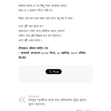
আজকে থামো,না হয় কিছু সময় অঝোড়ে ঝড়ো।
আর যে এ জ্বালা সইতে পারি না।
প্রিয়া মোর রাগ করে আজ মোর সাথে কবু কয় নি কথা।
ওগো বৃষ্টি আর ঝড়ো না।
শ্রাবণতো শেষই হলো,কার্তিকে কেনো দোলো!
অদিনে ধারা বুঝি প্রিয়ার মনে রাগ বাঁধালো।
ওগো বৃষ্টি এবার থামো।
লিখেছেন- রিফাত কান্তি সেন
: আপডেট, বাংলাদেশ ১১:৩০ পিএম, ২১ অক্টোবর, ২০১৭ শনিবার
ডিএইচ
Previous:
চাঁদপুরে প্রহরীকে হত্যা করে মোটরবাইক চুরির সন্দেহে
যুবক গ্রেফতার
Next: