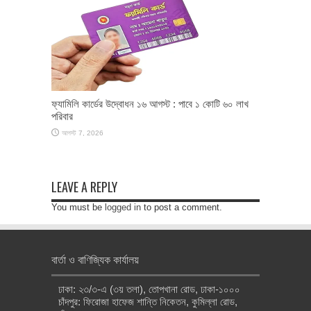
ফ্যামিলি কার্ডের উদ্বোধন ১৬ আগস্ট : পাবে ১ কোটি ৬০ লাখ
পরিবার
আগস্ট 7, 2026
LEAVE A REPLY
You must be
logged in
to post a comment.
বার্তা ও বাণিজ্যিক কার্যালয়
ঢাকা: ২৩/৩-এ (৩য় তলা), তোপখানা রোড, ঢাকা-১০০০
চাঁদপুর: ফিরোজা হাফেজ শান্তি নিকেতন, কুমিল্লা রোড,