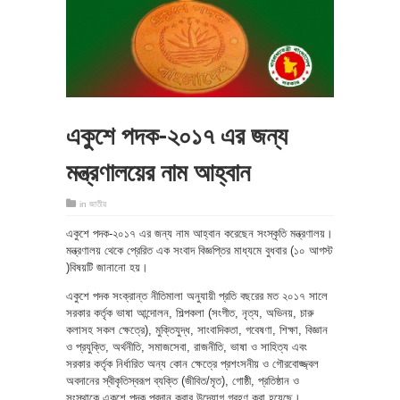
একুশে পদক-২০১৭ এর জন্য
মন্ত্রণালয়ের নাম আহ্বান
in
জাতীয়
একুশে পদক-২০১৭ এর জন্য নাম আহ্বান করেছেন সংস্কৃতি মন্ত্রণালয়।
মন্ত্রণালয় থেকে প্রেরিত এক সংবাদ বিজ্ঞপ্তির মাধ্যমে বুধবার (১০ আগস্ট
)বিষয়টি জানানো হয়।
একুশে পদক সংক্রান্ত নীতিমালা অনুযায়ী প্রতি বছরের মত ২০১৭ সালে
সরকার কর্তৃক ভাষা আন্দোলন, শিল্পকলা (সংগীত, নৃত্য, অভিনয়, চারু
কলাসহ সকল ক্ষেত্রে), মুক্তিযুদ্ধ, সাংবাদিকতা, গবেষণা, শিক্ষা, বিজ্ঞান
ও প্রযুক্তি, অর্থনীতি, সমাজসেবা, রাজনীতি, ভাষা ও সাহিত্য এবং
সরকার কর্তৃক নির্ধারিত অন্য কোন ক্ষেত্রে প্রশংসনীয় ও গৌরবোজ্জ্বল
অবদানের স্বীকৃতিস্বরূপ ব্যক্তি (জীবিত/মৃত), গোষ্ঠী, প্রতিষ্ঠান ও
সংস্থাকে একুশে পদক প্রদান করার উদ্যোগ গ্রহণ করা হয়েছে।