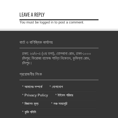
LEAVE A REPLY
You must be
logged in
to post a comment.
বার্তা ও বাণিজ্যিক কার্যালয়
ঢাকা: ২৩/৩-এ (৩য় তলা), তোপখানা রোড, ঢাকা-১০০০
চাঁদপুর: ফিরোজা হাফেজ শান্তি নিকেতন, কুমিল্লা রোড,
চাঁদপুর।
প্রয়োজনীয় লিংক
*
আমাদের সম্পর্কে
*
যোগাযোগ
*
Privacy Policy
*
টাইমস পরিবার
*
বিজ্ঞাপন মূল্য
*
লঞ্চ সময়সূচি
*
কুকি পলিসি