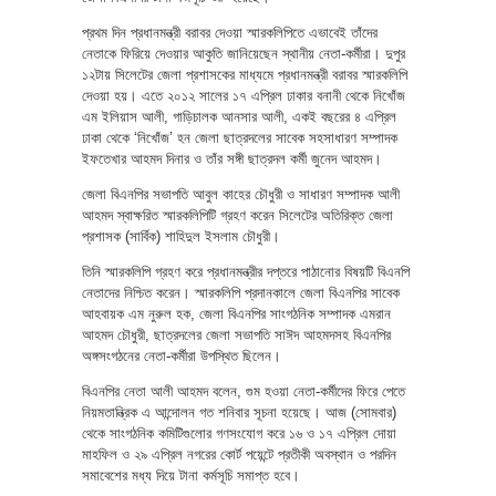
প্রথম দিন প্রধানমন্ত্রী বরাবর দেওয়া স্মারকলিপিতে এভাবেই তাঁদের
নেতাকে ফিরিয়ে দেওয়ার আকুতি জানিয়েছেন স্থানীয় নেতা-কর্মীরা। দুপুর
১২টায় সিলেটের জেলা প্রশাসকের মাধ্যমে প্রধানমন্ত্রী বরাবর স্মারকলিপি
দেওয়া হয়। এতে ২০১২ সালের ১৭ এপ্রিল ঢাকার বনানী থেকে নিখোঁজ
এম ইলিয়াস আলী, গাড়িচালক আনসার আলী, একই বছরের ৪ এপ্রিল
ঢাকা থেকে ‘নিখোঁজ’ হন জেলা ছাত্রদলের সাবেক সহসাধারণ সম্পাদক
ইফতেখার আহমদ দিনার ও তাঁর সঙ্গী ছাত্রদল কর্মী জুনেদ আহমদ।
জেলা বিএনপির সভাপতি আবুল কাহের চৌধুরী ও সাধারণ সম্পাদক আলী
আহমদ স্বাক্ষরিত স্মারকলিপিটি গ্রহণ করেন সিলেটের অতিরিক্ত জেলা
প্রশাসক (সার্বিক) শাহিদুল ইসলাম চৌধুরী।
তিনি স্মারকলিপি গ্রহণ করে প্রধানমন্ত্রীর দপ্তরে পাঠানোর বিষয়টি বিএনপি
নেতাদের নিশ্চিত করেন। স্মারকলিপি প্রদানকালে জেলা বিএনপির সাবেক
আহবায়ক এম নুরুল হক, জেলা বিএনপির সাংগঠনিক সম্পাদক এমরান
আহমদ চৌধুরী, ছাত্রদলের জেলা সভাপতি সাঈদ আহমদসহ বিএনপির
অঙ্গসংগঠনের নেতা-কর্মীরা উপস্থিত ছিলেন।
বিএনপির নেতা আলী আহমদ বলেন, গুম হওয়া নেতা-কর্মীদের ফিরে পেতে
নিয়মতান্ত্রিক এ আন্দোলন গত শনিবার সূচনা হয়েছে। আজ (সোমবার)
থেকে সাংগঠনিক কমিটিগুলোর গণসংযোগ করে ১৬ ও ১৭ এপ্রিল দোয়া
মাহফিল ও ২৯ এপ্রিল নগরের কোর্ট পয়েন্টে প্রতীকী অবস্থান ও পরদিন
সমাবেশের মধ্য দিয়ে টানা কর্মসূচি সমাপ্ত হবে।