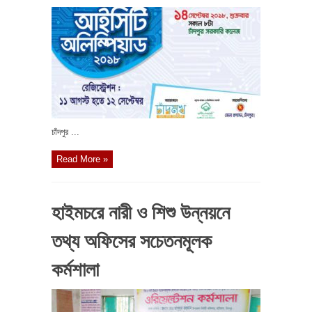
চাঁদপুর ...
Read More »
হাইমচরে নারী ও শিশু উন্নয়নে
তথ্য অফিসের সচেতনমূলক
কর্মশালা