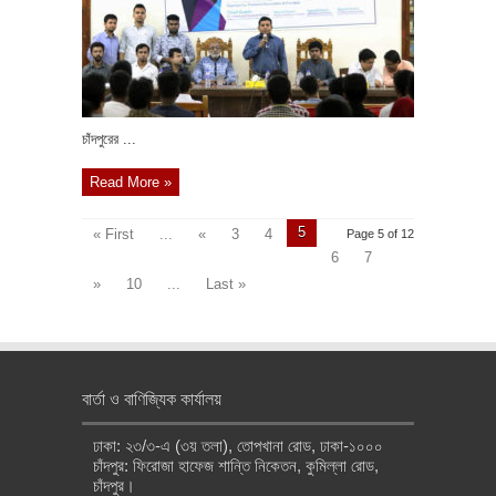
চাঁদপুরের ...
Read More »
5
« First
...
«
3
4
Page 5 of 12
6
7
»
10
...
Last »
বার্তা ও বাণিজ্যিক কার্যালয়
ঢাকা: ২৩/৩-এ (৩য় তলা), তোপখানা রোড, ঢাকা-১০০০
চাঁদপুর: ফিরোজা হাফেজ শান্তি নিকেতন, কুমিল্লা রোড,
চাঁদপুর।