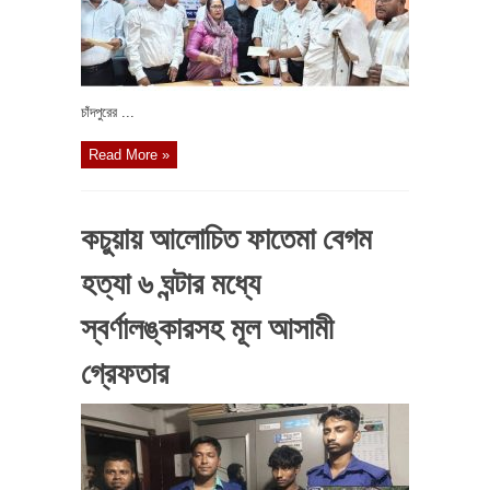
চাঁদপুরের ...
Read More »
কচুয়ায় আলোচিত ফাতেমা বেগম
হত্যা ৬ ঘন্টার মধ্যে
স্বর্ণালঙ্কারসহ মূল আসামী
গ্রেফতার