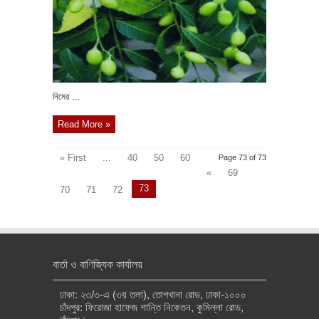
নিমের ...
Read More »
« First
...
40
50
60
Page 73 of 73
«
69
73
70
71
72
বার্তা ও বাণিজ্যিক কার্যালয়
ঢাকা: ২৩/৩-এ (৩য় তলা), তোপখানা রোড, ঢাকা-১০০০
চাঁদপুর: ফিরোজা হাফেজ শান্তি নিকেতন, কুমিল্লা রোড,