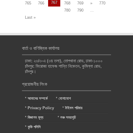
767
765
766
768
769
»
770
780
790
...
Last »
বার্তা ও বাণিজ্যিক কার্যালয়
ঢাকা: ২৩/৩-এ (৩য় তলা), তোপখানা রোড, ঢাকা-১০০০
চাঁদপুর: ফিরোজা হাফেজ শান্তি নিকেতন, কুমিল্লা রোড,
চাঁদপুর।
প্রয়োজনীয় লিংক
*
আমাদের সম্পর্কে
*
যোগাযোগ
*
Privacy Policy
*
টাইমস পরিবার
*
বিজ্ঞাপন মূল্য
*
লঞ্চ সময়সূচি
*
কুকি পলিসি