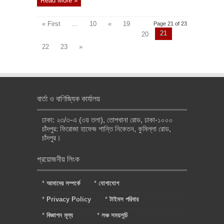
Read More »
« First
...
10
«
19
Page 21 of 23
21
20
22
23
»
বার্তা ও বাণিজ্যিক কার্যালয়
ঢাকা: ২৩/৩-এ (৩য় তলা), তোপখানা রোড, ঢাকা-১০০০
চাঁদপুর: ফিরোজা হাফেজ শান্তি নিকেতন, কুমিল্লা রোড,
চাঁদপুর।
প্রয়োজনীয় লিংক
*
আমাদের সম্পর্কে
*
যোগাযোগ
*
Privacy Policy
*
টাইমস পরিবার
*
বিজ্ঞাপন মূল্য
*
লঞ্চ সময়সূচি