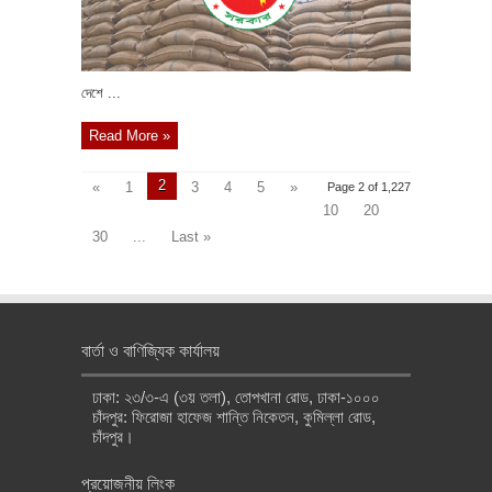
দেশে ...
Read More »
2
«
1
3
4
5
»
Page 2 of 1,227
10
20
30
...
Last »
বার্তা ও বাণিজ্যিক কার্যালয়
ঢাকা: ২৩/৩-এ (৩য় তলা), তোপখানা রোড, ঢাকা-১০০০
চাঁদপুর: ফিরোজা হাফেজ শান্তি নিকেতন, কুমিল্লা রোড,
চাঁদপুর।
প্রয়োজনীয় লিংক