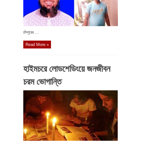
চাঁদপুরের ...
Read More »
হাইমচরে লোডশেডিংয়ে জনজীবন
চরম ভোগান্তি