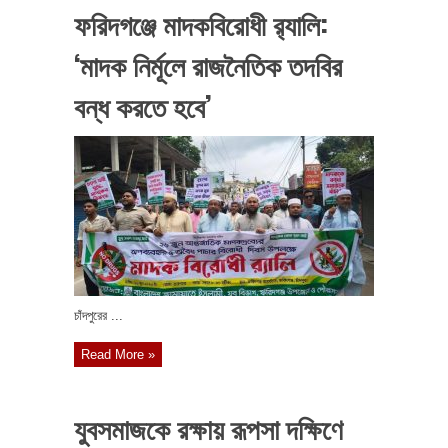
ফরিদগঞ্জে মাদকবিরোধী র‍্যালি:
‘মাদক নির্মূলে রাজনৈতিক তদবির
বন্ধ করতে হবে’
চাঁদপুরের ...
Read More »
যুবসমাজকে রক্ষায় রূপসা দক্ষিণে