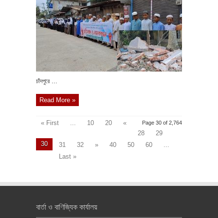
চাঁদপুরে ...
Read More »
« First
...
10
20
«
Page 30 of 2,764
28
29
30
31
32
»
40
50
60
...
Last »
বার্তা ও বাণিজ্যিক কার্যালয়