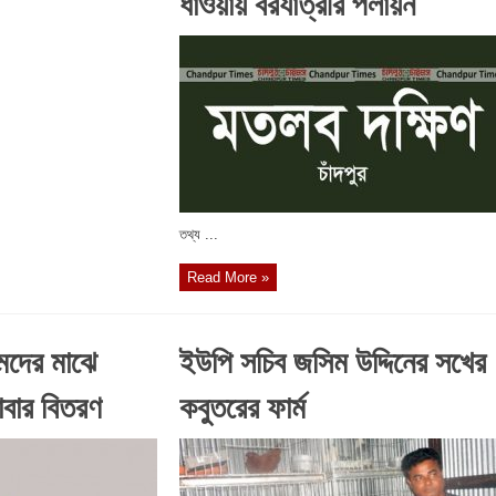
ধাওয়ায় বরযাত্রীর পলায়ন
তথ্য ...
Read More »
মদের মাঝে
ইউপি সচিব জসিম উদ্দিনের সখের
াবার বিতরণ
কবুতরের ফার্ম