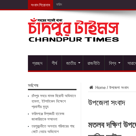
সংবাদ শিরোনাম
ফরিদগঞ্জে বিশ্বজয়ী হাফেজ
প্রচ্ছদ
শীর্ষ
জাতীয়
রাজনীতি
বিশ্ব
সারা
সর্বশেষ
Home
/
উপজেলা সংবাদ
চাঁদপুর সদরে মাদক বিরোধী অভিযানে
উপজেলা সংবাদ
হামলা, ইটপাটকেল নিক্ষেপে
প্রবাসীর মৃত্যু
ফরিদগঞ্জে বিশ্বজয়ী হাফেজ
জাকারিয়াকে সম্মাননা
মতলব দক্ষিণ উপজ
তরপুরচন্ডীতে অসহায় পরিবারের গাছ
কেটে নেয়ার অভিযোগ