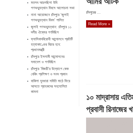
আমির আটক
মতলব আচলছিলা উবি
গণঅভ্যুত্থান দিবসে আলোচনা সভা
চাঁদপুরের ...
নানা আয়োজনে চাঁদপুরে ‘জুলাই
গণঅভ্যুত্থান দিবস’ পালিত
Read More »
জুলাই গণঅভ্যুত্থান: চাঁদপুরে ১১
দলীয় ঐক্যের গণমিছিল
ফ্যাসিবাদবিরোধী আন্দোলনে প্রতিটি
হত্যাকাণ্ডের বিচার হবে:
প্রধানমন্ত্রী
চাঁদপুরে ইসলামী আন্দোলনের
সমাবেশ ও গণমিছিল
চাঁদপুরে ‘বিজয়ী’র উদ্যোগে কেক
বেকিং প্রশিক্ষণ ও সনদ প্রদান
বাকিলা যুবধারা সমিতি মাঠে ফিরে
আসতে গ্রাহকদের সহযোগিতা
কামনা
১০ মাদ্রাসায় এতি
প্রবাসী রিনাজের খ