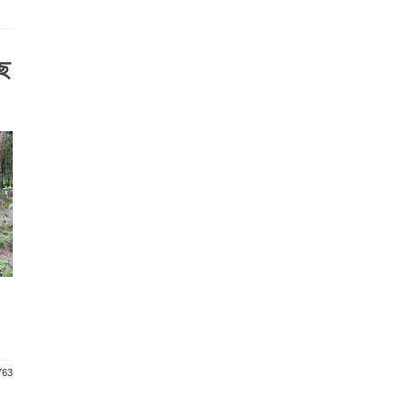
াছ
763