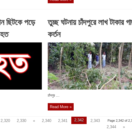
ান ছিটকে পড়ে
তুচ্ছ ঘটনায় চাঁদপুরে লাখ টাকার গ
আহত
কর্তন
চাঁদপুর ...
Read More »
2,342
2,320
2,330
«
2,340
2,341
2,343
Page 2,342 of 2,
2,344
»