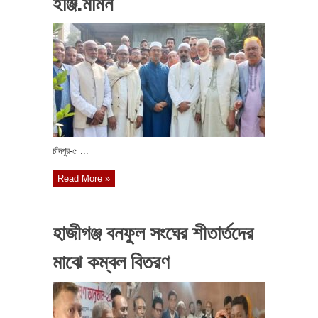
ইঞ্জি.মমিন
চাঁদপুর-৫ ...
Read More »
হাজীগঞ্জ বনফুল সংঘের শীতার্তদের
মাঝে কম্বল বিতরণ