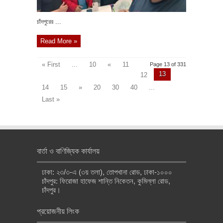
চাঁদপুরের ...
Read More »
« First
...
10
«
11
Page 13 of 331
13
12
14
15
»
20
30
40
...
Last »
বার্তা ও বাণিজ্যিক কার্যালয়
ঢাকা: ২৩/৩-এ (৩য় তলা), তোপখানা রোড, ঢাকা-১০০০
চাঁদপুর: ফিরোজা হাফেজ শান্তি নিকেতন, কুমিল্লা রোড,
চাঁদপুর।
প্রয়োজনীয় লিংক