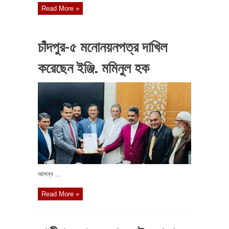
Read More »
চাঁদপুর-৫ মনোনয়নপত্র দাখিল
করেছেন ইঞ্জি. মমিনুল হক
আসন্ন ...
Read More »