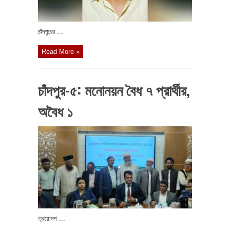
চাঁদপুরের ...
Read More »
চাঁদপুর-৫: মনোনয়ন বৈধ ৭ প্রার্থীর,
অবৈধ ১
ত্রয়োদশ ...