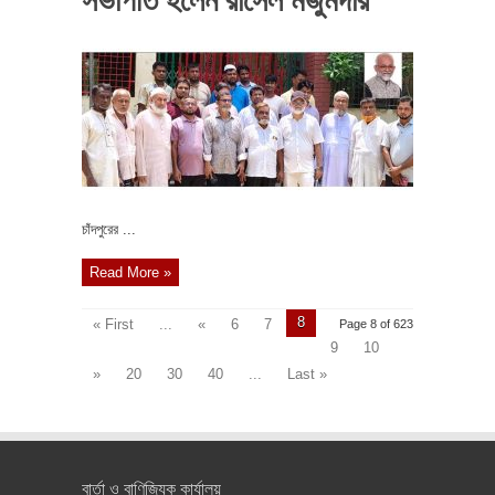
চাঁদপুরের ...
Read More »
8
« First
...
«
6
7
Page 8 of 623
9
10
»
20
30
40
...
Last »
বার্তা ও বাণিজ্যিক কার্যালয়