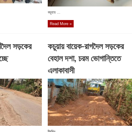
কচুয়ায় ...
Read More »
রাগদৈল সড়কের
কচুয়ায় বায়েক-রাগদৈল সড়কের
্ছে
বেহাল দশা, চরম ভোগান্তিতে
এলাকাবাসী
দীর্ঘদিন ...