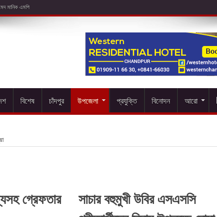
দেশ
বিশেষ
চাঁদপুর
উপজেলা
প্রযুক্তি
বিনোদন
আরো
য়া
্যসহ গ্রেফতার
সাচার বহুমুখী উবির এসএসসি