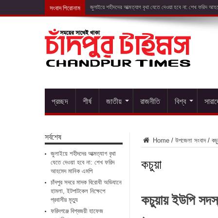
সংবাদ শিরোনাম
চাঁদপুর সদরে মাদক ব
প্রচ্ছদ
শীর্ষ
জাতীয়
রাজনীতি
বিশ্ব
সারা
সর্বশেষ
Home
/
উপজেলা সংবাদ
/
কচু
জুলাইয়ে শহীদদের আত্মত্যাগ বৃথা
কচুয়া
যেতে দেওয়া হবে না: শেখ ফরিদ
আহমেদ মানিক এমপি
চাঁদপুর সদরে মাদক বিরোধী অভিযানে
হামলা, ইটপাটকেল নিক্ষেপে
কচুয়ায় ইউপি সদস
প্রবাসীর মৃত্যু
ফরিদগঞ্জে বিশ্বজয়ী হাফেজ