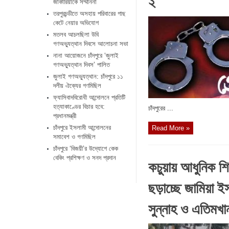
২
জাকারিয়াকে সম্মাননা
তরপুরচন্ডীতে অসহায় পরিবারের গাছ
কেটে নেয়ার অভিযোগ
মতলব আচলছিলা উবি
গণঅভ্যুত্থান দিবসে আলোচনা সভা
নানা আয়োজনে চাঁদপুরে ‘জুলাই
গণঅভ্যুত্থান দিবস’ পালিত
জুলাই গণঅভ্যুত্থান: চাঁদপুরে ১১
দলীয় ঐক্যের গণমিছিল
ফ্যাসিবাদবিরোধী আন্দোলনে প্রতিটি
হত্যাকাণ্ডের বিচার হবে:
চাঁদপুরের ...
প্রধানমন্ত্রী
চাঁদপুরে ইসলামী আন্দোলনের
Read More »
সমাবেশ ও গণমিছিল
চাঁদপুরে ‘বিজয়ী’র উদ্যোগে কেক
বেকিং প্রশিক্ষণ ও সনদ প্রদান
কচুয়ায় আধুনিক শ
ছড়াচ্ছে জামিয়া ই
সুন্নাহ ও এতিমখা