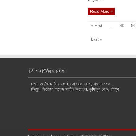
Read More »
« First
...
40
50
Last »
বার্তা ও বাণিজ্যিক কার্যালয়
ঢাকা: ২৩/৩-এ (৩য় তলা), তোপখানা রোড, ঢাকা-১০০০
চাঁদপুর: ফিরোজা হাফেজ শান্তি নিকেতন, কুমিল্লা রোড, চাঁদপুর।