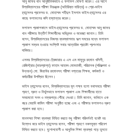
আবু জাফর খান আনুষ্ঠানিকভাবে এ ফলাফল ঘোষণা করেন। এর আগে
বিশ্ববিদ্যালয়ের পরীক্ষা নিয়ন্ত্রক (অতিরিক্ত দায়িত্ব) ও প্রো-ভাইস
চ্যান্সেলর প্রফেসর ড. মোহাম্মদ শহীদুল ইসলাম ভাইস-চ্যান্সেলর এর
কাছে ফলাফলের কপি হস্তান্তর করেন।
ফলাফল প্রকাশকালে ভাইস-চ্যান্সেলর প্রফেসর ড. মোহাম্মদ আবু জাফর
খান পরীক্ষায় উত্তীর্ণ শিক্ষার্থীদের অভিনন্দন ও শুভেচ্ছা জানান। তিনি
বলেন, বিশ্ববিদ্যালয়ের নিজস্ব ব্যবস্থাপনায় অল্প সময়ের মধ্যে ফলাফল
প্রকাশ সম্ভব হওয়ায় সংশ্লিষ্ট সবার আন্তরিক প্রচেষ্টা প্রশংসার
দাবিদার।
এসময় বিশ্ববিদ্যালয়ের ট্রেজারার এ এস এম মামুনুর রহমান খলিলী,
রেজিস্ট্রার (ভারপ্রাপ্ত) ফাহাদ আহমদ মোমতাজী, পরিচালক (পরিকল্পনা ও
উন্নয়ন) মো. জিয়াউর রহমানসহ পরীক্ষা দপ্তরের শিক্ষক, কর্মকর্তা ও
কর্মচারীরা উপস্থিত ছিলেন।
ভাইস চ্যান্সেলর বলেন, বিশ্ববিদ্যালয়ের মূল লক্ষ্য হলো যথাসময়ে পরীক্ষা
গ্রহণ, দ্রুত ও নির্ভুলভাবে ফলাফল প্রকাশ এবং শিক্ষার্থীদের হাতে
সময়মতো সনদ ও নম্বরপত্র পৌঁছে দেওয়া। তিনি জানান, বর্তমানে এক
বছর মেয়াদি কামিল পরীক্ষা অনুষ্ঠিত হচ্ছে এবং এ পরীক্ষার ফলাফলও দ্রুত
প্রকাশ করা হবে।
মানসম্মত শিক্ষা ব্যবস্থা নিশ্চিত করতে শুধু পরীক্ষা পরিদর্শনই যথেষ্ট নয়
উল্লেখ করে ভাইস চ্যান্সেলর বলেন, পরীক্ষা গ্রহণে নকলমুক্ত পরিবেশ
নিশ্চিত করতে হবে। যুগোপযোগী ও আধুনিক শিক্ষা ব্যবস্থা গড়ে তুলতে