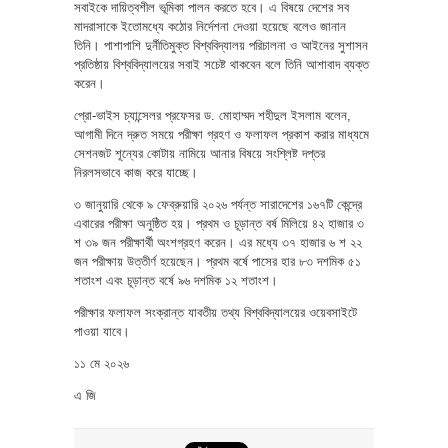
সবাইকে দায়িত্বশীল ভূমিকা পালন করতে হবে। এ বিষয়ে দেশের সব
মাদরাসাকে ইতোমধ্যে কঠোর নির্দেশনা দেওয়া হয়েছে বলেও জানান
তিনি। পাশাপাশি দুর্নীতিমুক্ত বিশ্ববিদ্যালয় পরিচালনা ও আইনের সুশাসন
প্রতিষ্ঠায় বিশ্ববিদ্যালয়ের সবাই সচেষ্ট থাকবেন বলে তিনি আশাবাদ ব্যক্ত
করেন।
প্রো-ভাইস চ্যান্সেলর প্রফেসর ড. মোহাম্মদ শহীদুল ইসলাম বলেন,
আগামী দিনে দ্রুত সময়ে পরীক্ষা গ্রহণ ও ফলাফল প্রকাশ করার মাধ্যমে
সেশনজট শূন্যের কোটায় নামিয়ে আনার বিষয়ে সংশ্লিষ্ট দপ্তর
নিরলসভাবে কাজ করে যাচ্ছে।
৩ জানুয়ারি থেকে ৯ ফেব্রুয়ারি ২০২৬ পর্যন্ত সারাদেশের ১৬৭টি কেন্দ্রে
এবারের পরীক্ষা অনুষ্ঠিত হয়। প্রথম ও চূড়ান্ত বর্ষ মিলিয়ে ৪২ হাজার ৩
শ ৩৯ জন পরীক্ষার্থী অংশগ্রহণ করেন। এর মধ্যে ৩৭ হাজার ৬ শ ২২
জন পরীক্ষায় উত্তীর্ণ হয়েছেন। প্রথম বর্ষে পাসের হার ৮৩ দশমিক ৫১
শতাংশ এবং চূড়ান্ত বর্ষে ৯৬ দশমিক ১২ শতাংশ।
পরীক্ষার ফলাফল সংক্রান্ত যাবতীয় তথ্য বিশ্ববিদ্যালয়ের ওয়েবসাইটে
পাওয়া যাবে।
১১ মে ২০২৬
এ জি