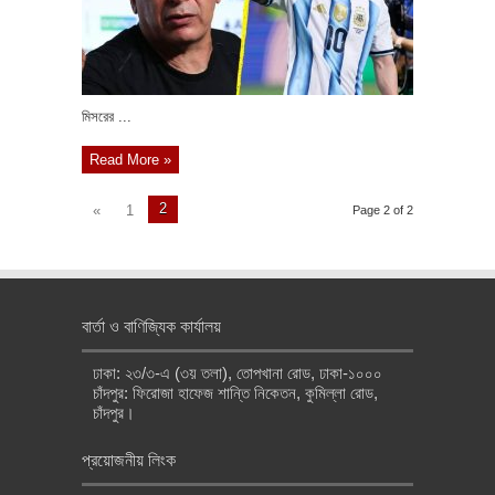
মিসরের ...
Read More »
2
«
1
Page 2 of 2
বার্তা ও বাণিজ্যিক কার্যালয়
ঢাকা: ২৩/৩-এ (৩য় তলা), তোপখানা রোড, ঢাকা-১০০০
চাঁদপুর: ফিরোজা হাফেজ শান্তি নিকেতন, কুমিল্লা রোড,
চাঁদপুর।
প্রয়োজনীয় লিংক