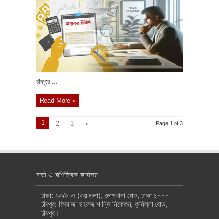
চাঁদপুরে ...
Read More »
1
2
3
»
Page 1 of 3
বার্তা ও বাণিজ্যিক কার্যালয়
ঢাকা: ২৩/৩-এ (৩য় তলা), তোপখানা রোড, ঢাকা-১০০০
চাঁদপুর: ফিরোজা হাফেজ শান্তি নিকেতন, কুমিল্লা রোড,
চাঁদপুর।