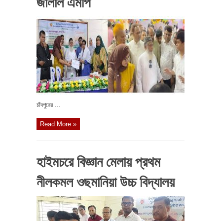
জালাল এমপি
চাঁদপুরের ...
Read More »
হাইমচরে বিজ্ঞান মেলায় প্রথম
নীলকমল ওছমানিয়া উচ্চ বিদ্যালয়