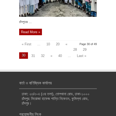
চাঁদপুরের ...
Read More »
« First
...
10
20
«
Page 30 of 49
28
29
30
31
32
»
40
...
Last »
বার্তা ও বাণিজ্যিক কার্যালয়
ঢাকা: ২৩/৩-এ (৩য় তলা), তোপখানা রোড, ঢাকা-১০০০
চাঁদপুর: ফিরোজা হাফেজ শান্তি নিকেতন, কুমিল্লা রোড,
চাঁদপুর।
প্রয়োজনীয় লিংক