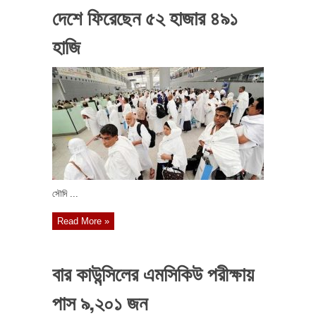
দেশে ফিরেছেন ৫২ হাজার ৪৯১
হাজি
সৌদি ...
Read More »
বার কাউন্সিলের এমসিকিউ পরীক্ষায়
পাস ৯,২০১ জন